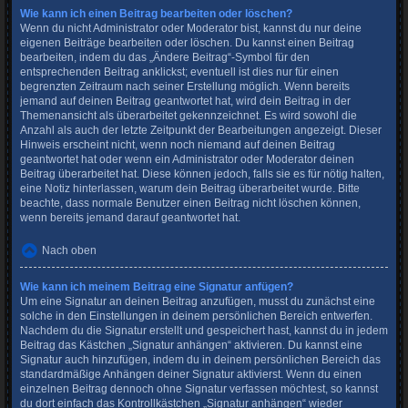
Wie kann ich einen Beitrag bearbeiten oder löschen?
Wenn du nicht Administrator oder Moderator bist, kannst du nur deine
eigenen Beiträge bearbeiten oder löschen. Du kannst einen Beitrag
bearbeiten, indem du das „Ändere Beitrag“-Symbol für den
entsprechenden Beitrag anklickst; eventuell ist dies nur für einen
begrenzten Zeitraum nach seiner Erstellung möglich. Wenn bereits
jemand auf deinen Beitrag geantwortet hat, wird dein Beitrag in der
Themenansicht als überarbeitet gekennzeichnet. Es wird sowohl die
Anzahl als auch der letzte Zeitpunkt der Bearbeitungen angezeigt. Dieser
Hinweis erscheint nicht, wenn noch niemand auf deinen Beitrag
geantwortet hat oder wenn ein Administrator oder Moderator deinen
Beitrag überarbeitet hat. Diese können jedoch, falls sie es für nötig halten,
eine Notiz hinterlassen, warum dein Beitrag überarbeitet wurde. Bitte
beachte, dass normale Benutzer einen Beitrag nicht löschen können,
wenn bereits jemand darauf geantwortet hat.
Nach oben
Wie kann ich meinem Beitrag eine Signatur anfügen?
Um eine Signatur an deinen Beitrag anzufügen, musst du zunächst eine
solche in den Einstellungen in deinem persönlichen Bereich entwerfen.
Nachdem du die Signatur erstellt und gespeichert hast, kannst du in jedem
Beitrag das Kästchen „Signatur anhängen“ aktivieren. Du kannst eine
Signatur auch hinzufügen, indem du in deinem persönlichen Bereich das
standardmäßige Anhängen deiner Signatur aktivierst. Wenn du einen
einzelnen Beitrag dennoch ohne Signatur verfassen möchtest, so kannst
du dort einfach das Kontrollkästchen „Signatur anhängen“ wieder