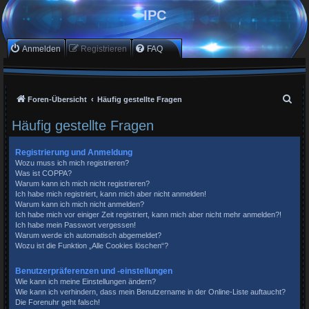
IPC
Anmelden
Registrieren
FAQ
S
Foren-Übersicht
Häufig gestellte Fragen
u
Häufig gestellte Fragen
c
h
Registrierung und Anmeldung
Wozu muss ich mich registrieren?
e
Was ist COPPA?
Warum kann ich mich nicht registrieren?
Ich habe mich registriert, kann mich aber nicht anmelden!
Warum kann ich mich nicht anmelden?
Ich habe mich vor einiger Zeit registriert, kann mich aber nicht mehr anmelden?!
Ich habe mein Passwort vergessen!
Warum werde ich automatisch abgemeldet?
Wozu ist die Funktion „Alle Cookies löschen“?
Benutzerpräferenzen und -einstellungen
Wie kann ich meine Einstellungen ändern?
Wie kann ich verhindern, dass mein Benutzername in der Online-Liste auftaucht?
Die Forenuhr geht falsch!