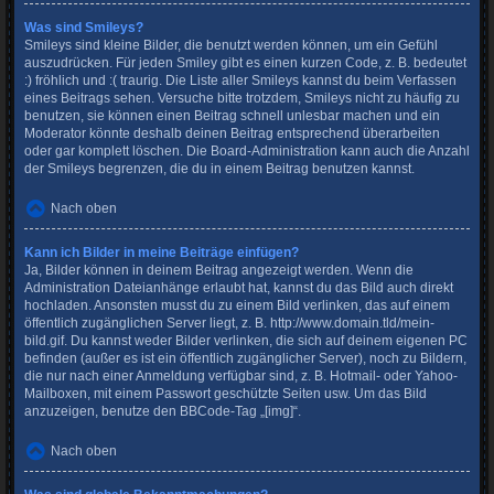
Was sind Smileys?
Smileys sind kleine Bilder, die benutzt werden können, um ein Gefühl
auszudrücken. Für jeden Smiley gibt es einen kurzen Code, z. B. bedeutet
:) fröhlich und :( traurig. Die Liste aller Smileys kannst du beim Verfassen
eines Beitrags sehen. Versuche bitte trotzdem, Smileys nicht zu häufig zu
benutzen, sie können einen Beitrag schnell unlesbar machen und ein
Moderator könnte deshalb deinen Beitrag entsprechend überarbeiten
oder gar komplett löschen. Die Board-Administration kann auch die Anzahl
der Smileys begrenzen, die du in einem Beitrag benutzen kannst.
Nach oben
Kann ich Bilder in meine Beiträge einfügen?
Ja, Bilder können in deinem Beitrag angezeigt werden. Wenn die
Administration Dateianhänge erlaubt hat, kannst du das Bild auch direkt
hochladen. Ansonsten musst du zu einem Bild verlinken, das auf einem
öffentlich zugänglichen Server liegt, z. B. http://www.domain.tld/mein-
bild.gif. Du kannst weder Bilder verlinken, die sich auf deinem eigenen PC
befinden (außer es ist ein öffentlich zugänglicher Server), noch zu Bildern,
die nur nach einer Anmeldung verfügbar sind, z. B. Hotmail- oder Yahoo-
Mailboxen, mit einem Passwort geschützte Seiten usw. Um das Bild
anzuzeigen, benutze den BBCode-Tag „[img]“.
Nach oben