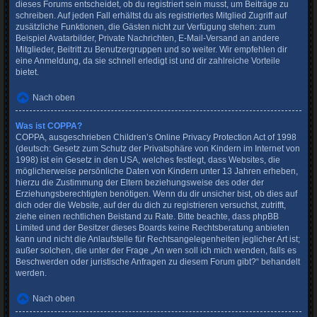
dieses Forums entscheidet, ob du registriert sein musst, um Beiträge zu
schreiben. Auf jeden Fall erhältst du als registriertes Mitglied Zugriff auf
zusätzliche Funktionen, die Gästen nicht zur Verfügung stehen: zum
Beispiel Avatarbilder, Private Nachrichten, E-Mail-Versand an andere
Mitglieder, Beitritt zu Benutzergruppen und so weiter. Wir empfehlen dir
eine Anmeldung, da sie schnell erledigt ist und dir zahlreiche Vorteile
bietet.
Nach oben
Was ist COPPA?
COPPA, ausgeschrieben Children’s Online Privacy Protection Act of 1998
(deutsch: Gesetz zum Schutz der Privatsphäre von Kindern im Internet von
1998) ist ein Gesetz in den USA, welches festlegt, dass Websites, die
möglicherweise persönliche Daten von Kindern unter 13 Jahren erheben,
hierzu die Zustimmung der Eltern beziehungsweise des oder der
Erziehungsberechtigten benötigen. Wenn du dir unsicher bist, ob dies auf
dich oder die Website, auf der du dich zu registrieren versuchst, zutrifft,
ziehe einen rechtlichen Beistand zu Rate. Bitte beachte, dass phpBB
Limited und der Besitzer dieses Boards keine Rechtsberatung anbieten
kann und nicht die Anlaufstelle für Rechtsangelegenheiten jeglicher Art ist;
außer solchen, die unter der Frage „An wen soll ich mich wenden, falls es
Beschwerden oder juristische Anfragen zu diesem Forum gibt?“ behandelt
werden.
Nach oben