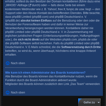
erhältst, solltest du den Besitzer der Domain kontaktieren (führe dazu eine
„WHOIS“-Abfrage
durch) oder — falls diese Seite bei einem
kostenlosen Webhoster wie z. B. Yahoo!, free.fr, funpic.de usw. liegt — den
Support oder den Abuse-Kontakt des betreffenden Dienstes. Bitte beachte,
dass phpBB Limited (phpBB.com) und phpBB Deutschland e. V.
(phpBB.de)
absolut keinen Einfluss
auf die Benutzung oder den oder die
Benutzer der Forensoftware haben und dafür in keiner Weise zur
Verantwortung herangezogen werden können. Kontaktiere daher nie
phpBB Limited oder phpBB Deutschland e. V. in Zusammenhang mit
jeglichen juristischen Fragen (Unterlassungserklärungen, Haftungsfragen
usw.), die
sich nicht direkt
auf die Websiten phpbb.com, phpbb.de oder
die phpBB-Software selbst beziehen. Falls du phpBB Limited oder phpBB
Deutschland e. V. E-Mails schreibst, die die
Softwarenutzung durch Dritte
betreffen, so wirst du, wenn überhaupt, höchstens eine knappe Antwort
erhalten.
Nach oben
Wie kann ich einen Administrator des Boards kontaktieren?
Alle Benutzer des Boards können das Kontaktformular nutzen, wenn die
Funktion durch die Board-Administration aktiviert wurde.
Mitglieder des Boards können zusätzlich den Link „Das Team“ verwenden.
Nach oben
Gehe zu