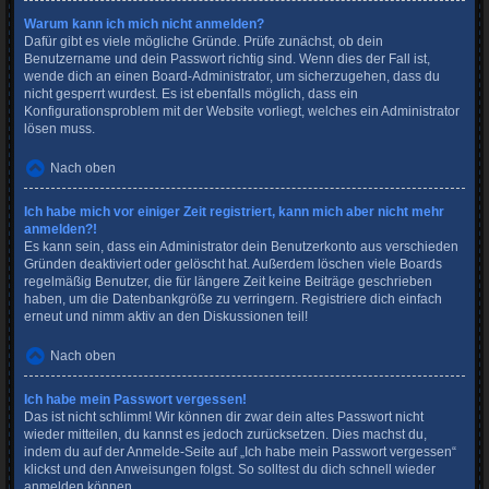
Warum kann ich mich nicht anmelden?
Dafür gibt es viele mögliche Gründe. Prüfe zunächst, ob dein
Benutzername und dein Passwort richtig sind. Wenn dies der Fall ist,
wende dich an einen Board-Administrator, um sicherzugehen, dass du
nicht gesperrt wurdest. Es ist ebenfalls möglich, dass ein
Konfigurationsproblem mit der Website vorliegt, welches ein Administrator
lösen muss.
Nach oben
Ich habe mich vor einiger Zeit registriert, kann mich aber nicht mehr
anmelden?!
Es kann sein, dass ein Administrator dein Benutzerkonto aus verschieden
Gründen deaktiviert oder gelöscht hat. Außerdem löschen viele Boards
regelmäßig Benutzer, die für längere Zeit keine Beiträge geschrieben
haben, um die Datenbankgröße zu verringern. Registriere dich einfach
erneut und nimm aktiv an den Diskussionen teil!
Nach oben
Ich habe mein Passwort vergessen!
Das ist nicht schlimm! Wir können dir zwar dein altes Passwort nicht
wieder mitteilen, du kannst es jedoch zurücksetzen. Dies machst du,
indem du auf der Anmelde-Seite auf „Ich habe mein Passwort vergessen“
klickst und den Anweisungen folgst. So solltest du dich schnell wieder
anmelden können.