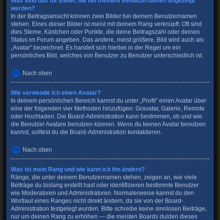
Was sind das für Bilder, die bei meinem Benutzernamen angezeigt
werden?
In der Beitragsansicht können zwei Bilder bei deinem Benutzernamen
stehen. Eines dieser Bilder ist meist mit deinem Rang verknüpft: Oft sind
dies Sterne, Kästchen oder Punkte, die deine Beitragszahl oder deinen
Status im Forum angeben. Das andere, meist größere, Bild wird auch als
„Avatar“ bezeichnet. Es handelt sich hierbei in der Regel um ein
persönliches Bild, welches von Benutzer zu Benutzer unterschiedlich ist.
Nach oben
Wie verwende ich einen Avatar?
In deinem persönlichen Bereich kannst du unter „Profil“ einen Avatar über
eine der folgenden vier Methoden hinzufügen: Gravatar, Galerie, Remote
oder Hochladen. Die Board-Administration kann bestimmen, ob und wie
die Benutzer Avatare benutzen können. Wenn du keinen Avatar benutzen
kannst, solltest du die Board-Administration kontaktieren.
Nach oben
Was ist mein Rang und wie kann ich ihn ändern?
Ränge, die unter deinem Benutzernamen stehen, zeigen an, wie viele
Beiträge du bislang erstellt hast oder identifizieren bestimmte Benutzer
wie Moderatoren und Administratoren. Normalerweise kannst du den
Wortlaut eines Ranges nicht direkt ändern, da sie von der Board-
Administration festgelegt wurden. Bitte schreibe keine sinnlosen Beiträge,
nur um deinen Rang zu erhöhen — die meisten Boards dulden dieses