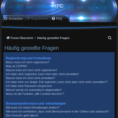
IPC
Anmelden
Registrieren
FAQ
S
Foren-Übersicht
Häufig gestellte Fragen
u
Häufig gestellte Fragen
c
h
Registrierung und Anmeldung
Wozu muss ich mich registrieren?
e
Was ist COPPA?
Warum kann ich mich nicht registrieren?
Ich habe mich registriert, kann mich aber nicht anmelden!
Warum kann ich mich nicht anmelden?
Ich habe mich vor einiger Zeit registriert, kann mich aber nicht mehr anmelden?!
Ich habe mein Passwort vergessen!
Warum werde ich automatisch abgemeldet?
Wozu ist die Funktion „Alle Cookies löschen“?
Benutzerpräferenzen und -einstellungen
Wie kann ich meine Einstellungen ändern?
Wie kann ich verhindern, dass mein Benutzername in der Online-Liste auftaucht?
Die Forenuhr geht falsch!