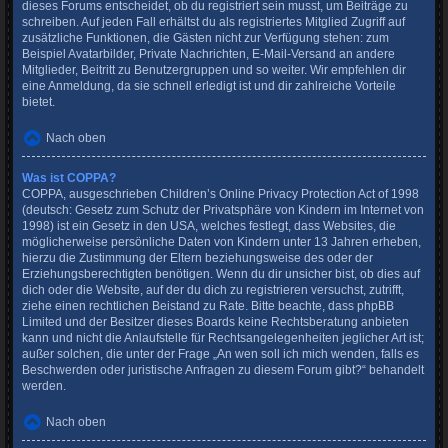
dieses Forums entscheidet, ob du registriert sein musst, um Beiträge zu
schreiben. Auf jeden Fall erhältst du als registriertes Mitglied Zugriff auf
zusätzliche Funktionen, die Gästen nicht zur Verfügung stehen: zum
Beispiel Avatarbilder, Private Nachrichten, E-Mail-Versand an andere
Mitglieder, Beitritt zu Benutzergruppen und so weiter. Wir empfehlen dir
eine Anmeldung, da sie schnell erledigt ist und dir zahlreiche Vorteile
bietet.
Nach oben
Was ist COPPA?
COPPA, ausgeschrieben Children’s Online Privacy Protection Act of 1998
(deutsch: Gesetz zum Schutz der Privatsphäre von Kindern im Internet von
1998) ist ein Gesetz in den USA, welches festlegt, dass Websites, die
möglicherweise persönliche Daten von Kindern unter 13 Jahren erheben,
hierzu die Zustimmung der Eltern beziehungsweise des oder der
Erziehungsberechtigten benötigen. Wenn du dir unsicher bist, ob dies auf
dich oder die Website, auf der du dich zu registrieren versuchst, zutrifft,
ziehe einen rechtlichen Beistand zu Rate. Bitte beachte, dass phpBB
Limited und der Besitzer dieses Boards keine Rechtsberatung anbieten
kann und nicht die Anlaufstelle für Rechtsangelegenheiten jeglicher Art ist;
außer solchen, die unter der Frage „An wen soll ich mich wenden, falls es
Beschwerden oder juristische Anfragen zu diesem Forum gibt?“ behandelt
werden.
Nach oben