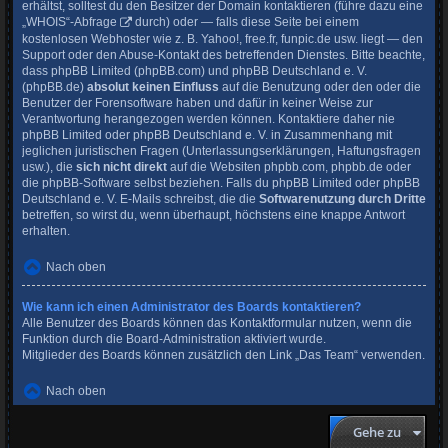
erhältst, solltest du den Besitzer der Domain kontaktieren (führe dazu eine
„WHOIS“-Abfrage
durch) oder — falls diese Seite bei einem
kostenlosen Webhoster wie z. B. Yahoo!, free.fr, funpic.de usw. liegt — den
Support oder den Abuse-Kontakt des betreffenden Dienstes. Bitte beachte,
dass phpBB Limited (phpBB.com) und phpBB Deutschland e. V.
(phpBB.de)
absolut keinen Einfluss
auf die Benutzung oder den oder die
Benutzer der Forensoftware haben und dafür in keiner Weise zur
Verantwortung herangezogen werden können. Kontaktiere daher nie
phpBB Limited oder phpBB Deutschland e. V. in Zusammenhang mit
jeglichen juristischen Fragen (Unterlassungserklärungen, Haftungsfragen
usw.), die
sich nicht direkt
auf die Websiten phpbb.com, phpbb.de oder
die phpBB-Software selbst beziehen. Falls du phpBB Limited oder phpBB
Deutschland e. V. E-Mails schreibst, die die
Softwarenutzung durch Dritte
betreffen, so wirst du, wenn überhaupt, höchstens eine knappe Antwort
erhalten.
Nach oben
Wie kann ich einen Administrator des Boards kontaktieren?
Alle Benutzer des Boards können das Kontaktformular nutzen, wenn die
Funktion durch die Board-Administration aktiviert wurde.
Mitglieder des Boards können zusätzlich den Link „Das Team“ verwenden.
Nach oben
Gehe zu