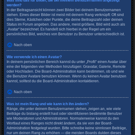
Was sind das für Bilder, die bei meinem Benutzernamen angezeigt
werden?
In der Beitragsansicht können zwei Bilder bei deinem Benutzernamen
stehen. Eines dieser Bilder ist meist mit deinem Rang verknüpft: Oft sind
dies Sterne, Kästchen oder Punkte, die deine Beitragszahl oder deinen
Status im Forum angeben. Das andere, meist größere, Bild wird auch als
„Avatar“ bezeichnet. Es handelt sich hierbei in der Regel um ein
persönliches Bild, welches von Benutzer zu Benutzer unterschiedlich ist.
Nach oben
Wie verwende ich einen Avatar?
In deinem persönlichen Bereich kannst du unter „Profil“ einen Avatar über
eine der folgenden vier Methoden hinzufügen: Gravatar, Galerie, Remote
oder Hochladen. Die Board-Administration kann bestimmen, ob und wie
die Benutzer Avatare benutzen können. Wenn du keinen Avatar benutzen
kannst, solltest du die Board-Administration kontaktieren.
Nach oben
Was ist mein Rang und wie kann ich ihn ändern?
Ränge, die unter deinem Benutzernamen stehen, zeigen an, wie viele
Beiträge du bislang erstellt hast oder identifizieren bestimmte Benutzer
wie Moderatoren und Administratoren. Normalerweise kannst du den
Wortlaut eines Ranges nicht direkt ändern, da sie von der Board-
Administration festgelegt wurden. Bitte schreibe keine sinnlosen Beiträge,
nur um deinen Rang zu erhöhen — die meisten Boards dulden dieses