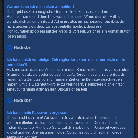
Warum kann ich mich nicht anmelden?
Dafür gibt es viele mögliche Gründe. Prüfe zunächst, ob dein
Benutzername und dein Passwort richtig sind. Wenn dies der Fall ist,
wende dich an einen Board-Administrator, um sicherzugehen, dass du
nicht gesperrt wurdest. Es ist ebenfalls möglich, dass ein
Konfigurationsproblem mit der Website vorliegt, welches ein Administrator
lösen muss.
Nach oben
Ich habe mich vor einiger Zeit registriert, kann mich aber nicht mehr
anmelden?!
Es kann sein, dass ein Administrator dein Benutzerkonto aus verschieden
Gründen deaktiviert oder gelöscht hat. Außerdem löschen viele Boards
regelmäßig Benutzer, die für längere Zeit keine Beiträge geschrieben
haben, um die Datenbankgröße zu verringern. Registriere dich einfach
erneut und nimm aktiv an den Diskussionen teil!
Nach oben
Ich habe mein Passwort vergessen!
Das ist nicht schlimm! Wir können dir zwar dein altes Passwort nicht
wieder mitteilen, du kannst es jedoch zurücksetzen. Dies machst du,
indem du auf der Anmelde-Seite auf „Ich habe mein Passwort vergessen“
klickst und den Anweisungen folgst. So solltest du dich schnell wieder
anmelden können.