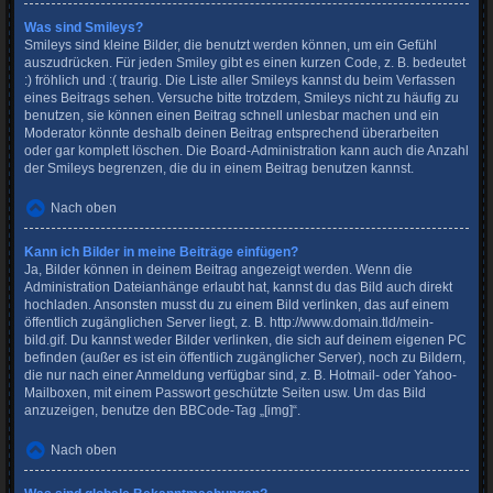
Was sind Smileys?
Smileys sind kleine Bilder, die benutzt werden können, um ein Gefühl
auszudrücken. Für jeden Smiley gibt es einen kurzen Code, z. B. bedeutet
:) fröhlich und :( traurig. Die Liste aller Smileys kannst du beim Verfassen
eines Beitrags sehen. Versuche bitte trotzdem, Smileys nicht zu häufig zu
benutzen, sie können einen Beitrag schnell unlesbar machen und ein
Moderator könnte deshalb deinen Beitrag entsprechend überarbeiten
oder gar komplett löschen. Die Board-Administration kann auch die Anzahl
der Smileys begrenzen, die du in einem Beitrag benutzen kannst.
Nach oben
Kann ich Bilder in meine Beiträge einfügen?
Ja, Bilder können in deinem Beitrag angezeigt werden. Wenn die
Administration Dateianhänge erlaubt hat, kannst du das Bild auch direkt
hochladen. Ansonsten musst du zu einem Bild verlinken, das auf einem
öffentlich zugänglichen Server liegt, z. B. http://www.domain.tld/mein-
bild.gif. Du kannst weder Bilder verlinken, die sich auf deinem eigenen PC
befinden (außer es ist ein öffentlich zugänglicher Server), noch zu Bildern,
die nur nach einer Anmeldung verfügbar sind, z. B. Hotmail- oder Yahoo-
Mailboxen, mit einem Passwort geschützte Seiten usw. Um das Bild
anzuzeigen, benutze den BBCode-Tag „[img]“.
Nach oben