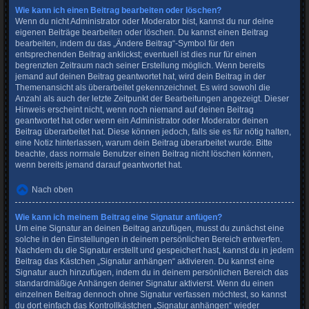
Wie kann ich einen Beitrag bearbeiten oder löschen?
Wenn du nicht Administrator oder Moderator bist, kannst du nur deine
eigenen Beiträge bearbeiten oder löschen. Du kannst einen Beitrag
bearbeiten, indem du das „Ändere Beitrag“-Symbol für den
entsprechenden Beitrag anklickst; eventuell ist dies nur für einen
begrenzten Zeitraum nach seiner Erstellung möglich. Wenn bereits
jemand auf deinen Beitrag geantwortet hat, wird dein Beitrag in der
Themenansicht als überarbeitet gekennzeichnet. Es wird sowohl die
Anzahl als auch der letzte Zeitpunkt der Bearbeitungen angezeigt. Dieser
Hinweis erscheint nicht, wenn noch niemand auf deinen Beitrag
geantwortet hat oder wenn ein Administrator oder Moderator deinen
Beitrag überarbeitet hat. Diese können jedoch, falls sie es für nötig halten,
eine Notiz hinterlassen, warum dein Beitrag überarbeitet wurde. Bitte
beachte, dass normale Benutzer einen Beitrag nicht löschen können,
wenn bereits jemand darauf geantwortet hat.
Nach oben
Wie kann ich meinem Beitrag eine Signatur anfügen?
Um eine Signatur an deinen Beitrag anzufügen, musst du zunächst eine
solche in den Einstellungen in deinem persönlichen Bereich entwerfen.
Nachdem du die Signatur erstellt und gespeichert hast, kannst du in jedem
Beitrag das Kästchen „Signatur anhängen“ aktivieren. Du kannst eine
Signatur auch hinzufügen, indem du in deinem persönlichen Bereich das
standardmäßige Anhängen deiner Signatur aktivierst. Wenn du einen
einzelnen Beitrag dennoch ohne Signatur verfassen möchtest, so kannst
du dort einfach das Kontrollkästchen „Signatur anhängen“ wieder