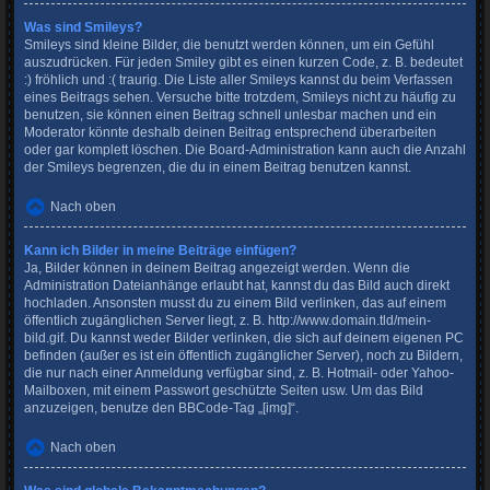
Was sind Smileys?
Smileys sind kleine Bilder, die benutzt werden können, um ein Gefühl
auszudrücken. Für jeden Smiley gibt es einen kurzen Code, z. B. bedeutet
:) fröhlich und :( traurig. Die Liste aller Smileys kannst du beim Verfassen
eines Beitrags sehen. Versuche bitte trotzdem, Smileys nicht zu häufig zu
benutzen, sie können einen Beitrag schnell unlesbar machen und ein
Moderator könnte deshalb deinen Beitrag entsprechend überarbeiten
oder gar komplett löschen. Die Board-Administration kann auch die Anzahl
der Smileys begrenzen, die du in einem Beitrag benutzen kannst.
Nach oben
Kann ich Bilder in meine Beiträge einfügen?
Ja, Bilder können in deinem Beitrag angezeigt werden. Wenn die
Administration Dateianhänge erlaubt hat, kannst du das Bild auch direkt
hochladen. Ansonsten musst du zu einem Bild verlinken, das auf einem
öffentlich zugänglichen Server liegt, z. B. http://www.domain.tld/mein-
bild.gif. Du kannst weder Bilder verlinken, die sich auf deinem eigenen PC
befinden (außer es ist ein öffentlich zugänglicher Server), noch zu Bildern,
die nur nach einer Anmeldung verfügbar sind, z. B. Hotmail- oder Yahoo-
Mailboxen, mit einem Passwort geschützte Seiten usw. Um das Bild
anzuzeigen, benutze den BBCode-Tag „[img]“.
Nach oben