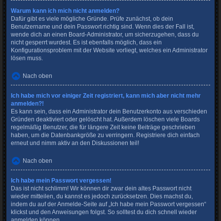
Warum kann ich mich nicht anmelden?
Dafür gibt es viele mögliche Gründe. Prüfe zunächst, ob dein
Benutzername und dein Passwort richtig sind. Wenn dies der Fall ist,
wende dich an einen Board-Administrator, um sicherzugehen, dass du
nicht gesperrt wurdest. Es ist ebenfalls möglich, dass ein
Konfigurationsproblem mit der Website vorliegt, welches ein Administrator
lösen muss.
Nach oben
Ich habe mich vor einiger Zeit registriert, kann mich aber nicht mehr
anmelden?!
Es kann sein, dass ein Administrator dein Benutzerkonto aus verschieden
Gründen deaktiviert oder gelöscht hat. Außerdem löschen viele Boards
regelmäßig Benutzer, die für längere Zeit keine Beiträge geschrieben
haben, um die Datenbankgröße zu verringern. Registriere dich einfach
erneut und nimm aktiv an den Diskussionen teil!
Nach oben
Ich habe mein Passwort vergessen!
Das ist nicht schlimm! Wir können dir zwar dein altes Passwort nicht
wieder mitteilen, du kannst es jedoch zurücksetzen. Dies machst du,
indem du auf der Anmelde-Seite auf „Ich habe mein Passwort vergessen“
klickst und den Anweisungen folgst. So solltest du dich schnell wieder
anmelden können.