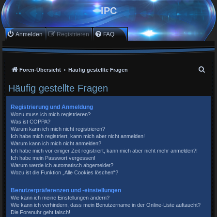
IPC
Anmelden
Registrieren
FAQ
S
Foren-Übersicht
Häufig gestellte Fragen
u
Häufig gestellte Fragen
c
h
Registrierung und Anmeldung
Wozu muss ich mich registrieren?
e
Was ist COPPA?
Warum kann ich mich nicht registrieren?
Ich habe mich registriert, kann mich aber nicht anmelden!
Warum kann ich mich nicht anmelden?
Ich habe mich vor einiger Zeit registriert, kann mich aber nicht mehr anmelden?!
Ich habe mein Passwort vergessen!
Warum werde ich automatisch abgemeldet?
Wozu ist die Funktion „Alle Cookies löschen“?
Benutzerpräferenzen und -einstellungen
Wie kann ich meine Einstellungen ändern?
Wie kann ich verhindern, dass mein Benutzername in der Online-Liste auftaucht?
Die Forenuhr geht falsch!