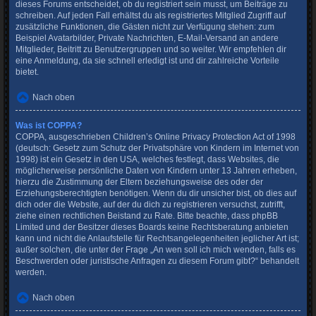
dieses Forums entscheidet, ob du registriert sein musst, um Beiträge zu
schreiben. Auf jeden Fall erhältst du als registriertes Mitglied Zugriff auf
zusätzliche Funktionen, die Gästen nicht zur Verfügung stehen: zum
Beispiel Avatarbilder, Private Nachrichten, E-Mail-Versand an andere
Mitglieder, Beitritt zu Benutzergruppen und so weiter. Wir empfehlen dir
eine Anmeldung, da sie schnell erledigt ist und dir zahlreiche Vorteile
bietet.
Nach oben
Was ist COPPA?
COPPA, ausgeschrieben Children’s Online Privacy Protection Act of 1998
(deutsch: Gesetz zum Schutz der Privatsphäre von Kindern im Internet von
1998) ist ein Gesetz in den USA, welches festlegt, dass Websites, die
möglicherweise persönliche Daten von Kindern unter 13 Jahren erheben,
hierzu die Zustimmung der Eltern beziehungsweise des oder der
Erziehungsberechtigten benötigen. Wenn du dir unsicher bist, ob dies auf
dich oder die Website, auf der du dich zu registrieren versuchst, zutrifft,
ziehe einen rechtlichen Beistand zu Rate. Bitte beachte, dass phpBB
Limited und der Besitzer dieses Boards keine Rechtsberatung anbieten
kann und nicht die Anlaufstelle für Rechtsangelegenheiten jeglicher Art ist;
außer solchen, die unter der Frage „An wen soll ich mich wenden, falls es
Beschwerden oder juristische Anfragen zu diesem Forum gibt?“ behandelt
werden.
Nach oben