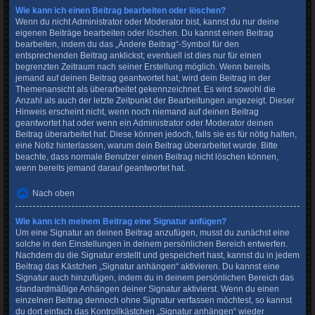
Wie kann ich einen Beitrag bearbeiten oder löschen?
Wenn du nicht Administrator oder Moderator bist, kannst du nur deine
eigenen Beiträge bearbeiten oder löschen. Du kannst einen Beitrag
bearbeiten, indem du das „Ändere Beitrag“-Symbol für den
entsprechenden Beitrag anklickst; eventuell ist dies nur für einen
begrenzten Zeitraum nach seiner Erstellung möglich. Wenn bereits
jemand auf deinen Beitrag geantwortet hat, wird dein Beitrag in der
Themenansicht als überarbeitet gekennzeichnet. Es wird sowohl die
Anzahl als auch der letzte Zeitpunkt der Bearbeitungen angezeigt. Dieser
Hinweis erscheint nicht, wenn noch niemand auf deinen Beitrag
geantwortet hat oder wenn ein Administrator oder Moderator deinen
Beitrag überarbeitet hat. Diese können jedoch, falls sie es für nötig halten,
eine Notiz hinterlassen, warum dein Beitrag überarbeitet wurde. Bitte
beachte, dass normale Benutzer einen Beitrag nicht löschen können,
wenn bereits jemand darauf geantwortet hat.
Nach oben
Wie kann ich meinem Beitrag eine Signatur anfügen?
Um eine Signatur an deinen Beitrag anzufügen, musst du zunächst eine
solche in den Einstellungen in deinem persönlichen Bereich entwerfen.
Nachdem du die Signatur erstellt und gespeichert hast, kannst du in jedem
Beitrag das Kästchen „Signatur anhängen“ aktivieren. Du kannst eine
Signatur auch hinzufügen, indem du in deinem persönlichen Bereich das
standardmäßige Anhängen deiner Signatur aktivierst. Wenn du einen
einzelnen Beitrag dennoch ohne Signatur verfassen möchtest, so kannst
du dort einfach das Kontrollkästchen „Signatur anhängen“ wieder