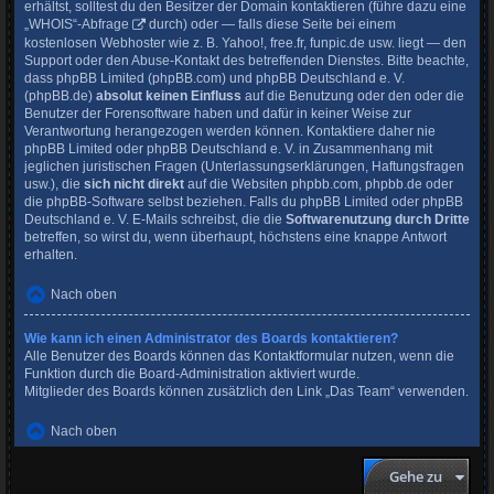
erhältst, solltest du den Besitzer der Domain kontaktieren (führe dazu eine
„WHOIS“-Abfrage
durch) oder — falls diese Seite bei einem
kostenlosen Webhoster wie z. B. Yahoo!, free.fr, funpic.de usw. liegt — den
Support oder den Abuse-Kontakt des betreffenden Dienstes. Bitte beachte,
dass phpBB Limited (phpBB.com) und phpBB Deutschland e. V.
(phpBB.de)
absolut keinen Einfluss
auf die Benutzung oder den oder die
Benutzer der Forensoftware haben und dafür in keiner Weise zur
Verantwortung herangezogen werden können. Kontaktiere daher nie
phpBB Limited oder phpBB Deutschland e. V. in Zusammenhang mit
jeglichen juristischen Fragen (Unterlassungserklärungen, Haftungsfragen
usw.), die
sich nicht direkt
auf die Websiten phpbb.com, phpbb.de oder
die phpBB-Software selbst beziehen. Falls du phpBB Limited oder phpBB
Deutschland e. V. E-Mails schreibst, die die
Softwarenutzung durch Dritte
betreffen, so wirst du, wenn überhaupt, höchstens eine knappe Antwort
erhalten.
Nach oben
Wie kann ich einen Administrator des Boards kontaktieren?
Alle Benutzer des Boards können das Kontaktformular nutzen, wenn die
Funktion durch die Board-Administration aktiviert wurde.
Mitglieder des Boards können zusätzlich den Link „Das Team“ verwenden.
Nach oben
Gehe zu