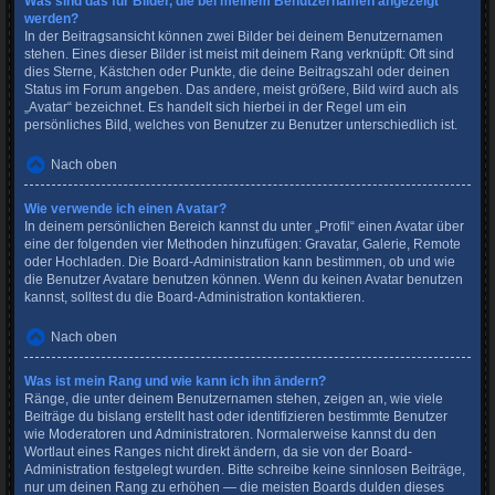
Was sind das für Bilder, die bei meinem Benutzernamen angezeigt
werden?
In der Beitragsansicht können zwei Bilder bei deinem Benutzernamen
stehen. Eines dieser Bilder ist meist mit deinem Rang verknüpft: Oft sind
dies Sterne, Kästchen oder Punkte, die deine Beitragszahl oder deinen
Status im Forum angeben. Das andere, meist größere, Bild wird auch als
„Avatar“ bezeichnet. Es handelt sich hierbei in der Regel um ein
persönliches Bild, welches von Benutzer zu Benutzer unterschiedlich ist.
Nach oben
Wie verwende ich einen Avatar?
In deinem persönlichen Bereich kannst du unter „Profil“ einen Avatar über
eine der folgenden vier Methoden hinzufügen: Gravatar, Galerie, Remote
oder Hochladen. Die Board-Administration kann bestimmen, ob und wie
die Benutzer Avatare benutzen können. Wenn du keinen Avatar benutzen
kannst, solltest du die Board-Administration kontaktieren.
Nach oben
Was ist mein Rang und wie kann ich ihn ändern?
Ränge, die unter deinem Benutzernamen stehen, zeigen an, wie viele
Beiträge du bislang erstellt hast oder identifizieren bestimmte Benutzer
wie Moderatoren und Administratoren. Normalerweise kannst du den
Wortlaut eines Ranges nicht direkt ändern, da sie von der Board-
Administration festgelegt wurden. Bitte schreibe keine sinnlosen Beiträge,
nur um deinen Rang zu erhöhen — die meisten Boards dulden dieses