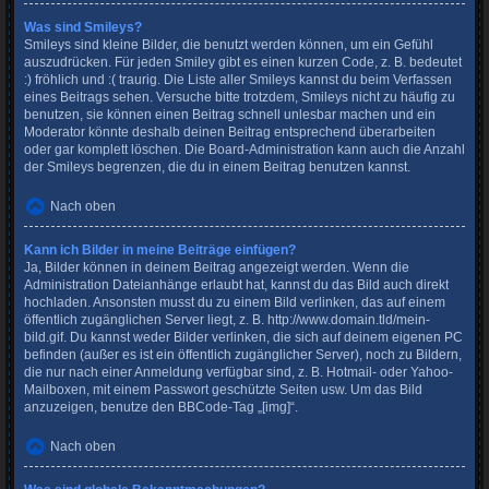
Was sind Smileys?
Smileys sind kleine Bilder, die benutzt werden können, um ein Gefühl
auszudrücken. Für jeden Smiley gibt es einen kurzen Code, z. B. bedeutet
:) fröhlich und :( traurig. Die Liste aller Smileys kannst du beim Verfassen
eines Beitrags sehen. Versuche bitte trotzdem, Smileys nicht zu häufig zu
benutzen, sie können einen Beitrag schnell unlesbar machen und ein
Moderator könnte deshalb deinen Beitrag entsprechend überarbeiten
oder gar komplett löschen. Die Board-Administration kann auch die Anzahl
der Smileys begrenzen, die du in einem Beitrag benutzen kannst.
Nach oben
Kann ich Bilder in meine Beiträge einfügen?
Ja, Bilder können in deinem Beitrag angezeigt werden. Wenn die
Administration Dateianhänge erlaubt hat, kannst du das Bild auch direkt
hochladen. Ansonsten musst du zu einem Bild verlinken, das auf einem
öffentlich zugänglichen Server liegt, z. B. http://www.domain.tld/mein-
bild.gif. Du kannst weder Bilder verlinken, die sich auf deinem eigenen PC
befinden (außer es ist ein öffentlich zugänglicher Server), noch zu Bildern,
die nur nach einer Anmeldung verfügbar sind, z. B. Hotmail- oder Yahoo-
Mailboxen, mit einem Passwort geschützte Seiten usw. Um das Bild
anzuzeigen, benutze den BBCode-Tag „[img]“.
Nach oben