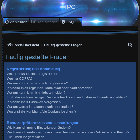
IPC
Anmelden
Registrieren
FAQ
S
Foren-Übersicht
Häufig gestellte Fragen
u
Häufig gestellte Fragen
c
h
Registrierung und Anmeldung
Wozu muss ich mich registrieren?
e
Was ist COPPA?
Warum kann ich mich nicht registrieren?
Ich habe mich registriert, kann mich aber nicht anmelden!
Warum kann ich mich nicht anmelden?
Ich habe mich vor einiger Zeit registriert, kann mich aber nicht mehr anmelden?!
Ich habe mein Passwort vergessen!
Warum werde ich automatisch abgemeldet?
Wozu ist die Funktion „Alle Cookies löschen“?
Benutzerpräferenzen und -einstellungen
Wie kann ich meine Einstellungen ändern?
Wie kann ich verhindern, dass mein Benutzername in der Online-Liste auftaucht?
Die Forenuhr geht falsch!