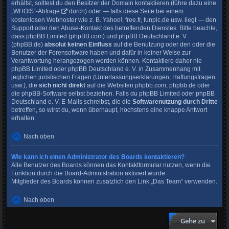
erhältst, solltest du den Besitzer der Domain kontaktieren (führe dazu eine
„WHOIS“-Abfrage
durch) oder — falls diese Seite bei einem
kostenlosen Webhoster wie z. B. Yahoo!, free.fr, funpic.de usw. liegt — den
Support oder den Abuse-Kontakt des betreffenden Dienstes. Bitte beachte,
dass phpBB Limited (phpBB.com) und phpBB Deutschland e. V.
(phpBB.de)
absolut keinen Einfluss
auf die Benutzung oder den oder die
Benutzer der Forensoftware haben und dafür in keiner Weise zur
Verantwortung herangezogen werden können. Kontaktiere daher nie
phpBB Limited oder phpBB Deutschland e. V. in Zusammenhang mit
jeglichen juristischen Fragen (Unterlassungserklärungen, Haftungsfragen
usw.), die
sich nicht direkt
auf die Websiten phpbb.com, phpbb.de oder
die phpBB-Software selbst beziehen. Falls du phpBB Limited oder phpBB
Deutschland e. V. E-Mails schreibst, die die
Softwarenutzung durch Dritte
betreffen, so wirst du, wenn überhaupt, höchstens eine knappe Antwort
erhalten.
Nach oben
Wie kann ich einen Administrator des Boards kontaktieren?
Alle Benutzer des Boards können das Kontaktformular nutzen, wenn die
Funktion durch die Board-Administration aktiviert wurde.
Mitglieder des Boards können zusätzlich den Link „Das Team“ verwenden.
Nach oben
Gehe zu