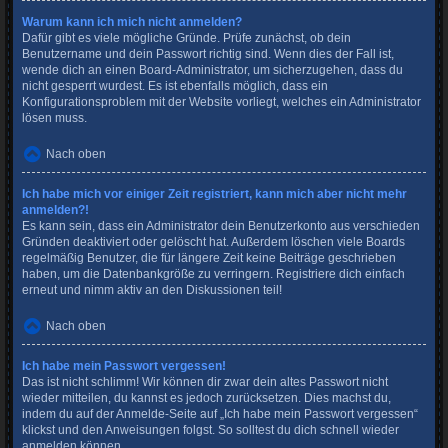
Warum kann ich mich nicht anmelden?
Dafür gibt es viele mögliche Gründe. Prüfe zunächst, ob dein
Benutzername und dein Passwort richtig sind. Wenn dies der Fall ist,
wende dich an einen Board-Administrator, um sicherzugehen, dass du
nicht gesperrt wurdest. Es ist ebenfalls möglich, dass ein
Konfigurationsproblem mit der Website vorliegt, welches ein Administrator
lösen muss.
Nach oben
Ich habe mich vor einiger Zeit registriert, kann mich aber nicht mehr
anmelden?!
Es kann sein, dass ein Administrator dein Benutzerkonto aus verschieden
Gründen deaktiviert oder gelöscht hat. Außerdem löschen viele Boards
regelmäßig Benutzer, die für längere Zeit keine Beiträge geschrieben
haben, um die Datenbankgröße zu verringern. Registriere dich einfach
erneut und nimm aktiv an den Diskussionen teil!
Nach oben
Ich habe mein Passwort vergessen!
Das ist nicht schlimm! Wir können dir zwar dein altes Passwort nicht
wieder mitteilen, du kannst es jedoch zurücksetzen. Dies machst du,
indem du auf der Anmelde-Seite auf „Ich habe mein Passwort vergessen“
klickst und den Anweisungen folgst. So solltest du dich schnell wieder
anmelden können.