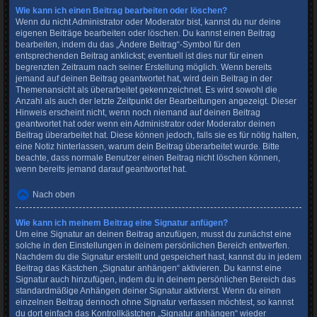
Wie kann ich einen Beitrag bearbeiten oder löschen?
Wenn du nicht Administrator oder Moderator bist, kannst du nur deine
eigenen Beiträge bearbeiten oder löschen. Du kannst einen Beitrag
bearbeiten, indem du das „Ändere Beitrag“-Symbol für den
entsprechenden Beitrag anklickst; eventuell ist dies nur für einen
begrenzten Zeitraum nach seiner Erstellung möglich. Wenn bereits
jemand auf deinen Beitrag geantwortet hat, wird dein Beitrag in der
Themenansicht als überarbeitet gekennzeichnet. Es wird sowohl die
Anzahl als auch der letzte Zeitpunkt der Bearbeitungen angezeigt. Dieser
Hinweis erscheint nicht, wenn noch niemand auf deinen Beitrag
geantwortet hat oder wenn ein Administrator oder Moderator deinen
Beitrag überarbeitet hat. Diese können jedoch, falls sie es für nötig halten,
eine Notiz hinterlassen, warum dein Beitrag überarbeitet wurde. Bitte
beachte, dass normale Benutzer einen Beitrag nicht löschen können,
wenn bereits jemand darauf geantwortet hat.
Nach oben
Wie kann ich meinem Beitrag eine Signatur anfügen?
Um eine Signatur an deinen Beitrag anzufügen, musst du zunächst eine
solche in den Einstellungen in deinem persönlichen Bereich entwerfen.
Nachdem du die Signatur erstellt und gespeichert hast, kannst du in jedem
Beitrag das Kästchen „Signatur anhängen“ aktivieren. Du kannst eine
Signatur auch hinzufügen, indem du in deinem persönlichen Bereich das
standardmäßige Anhängen deiner Signatur aktivierst. Wenn du einen
einzelnen Beitrag dennoch ohne Signatur verfassen möchtest, so kannst
du dort einfach das Kontrollkästchen „Signatur anhängen“ wieder