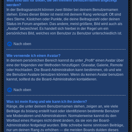
Was sind das für Bilder, die bei meinem Benutzernamen angezeigt
werden?
In der Beitragsansicht können zwei Bilder bei deinem Benutzernamen
stehen. Eines dieser Bilder ist meist mit deinem Rang verknüpft: Oft sind
dies Sterne, Kästchen oder Punkte, die deine Beitragszahl oder deinen
Status im Forum angeben. Das andere, meist größere, Bild wird auch als
„Avatar“ bezeichnet. Es handelt sich hierbei in der Regel um ein
persönliches Bild, welches von Benutzer zu Benutzer unterschiedlich ist.
Nach oben
Wie verwende ich einen Avatar?
In deinem persönlichen Bereich kannst du unter „Profil“ einen Avatar über
eine der folgenden vier Methoden hinzufügen: Gravatar, Galerie, Remote
oder Hochladen. Die Board-Administration kann bestimmen, ob und wie
die Benutzer Avatare benutzen können. Wenn du keinen Avatar benutzen
kannst, solltest du die Board-Administration kontaktieren.
Nach oben
Was ist mein Rang und wie kann ich ihn ändern?
Ränge, die unter deinem Benutzernamen stehen, zeigen an, wie viele
Beiträge du bislang erstellt hast oder identifizieren bestimmte Benutzer
wie Moderatoren und Administratoren. Normalerweise kannst du den
Wortlaut eines Ranges nicht direkt ändern, da sie von der Board-
Administration festgelegt wurden. Bitte schreibe keine sinnlosen Beiträge,
nur um deinen Rang zu erhöhen — die meisten Boards dulden dieses