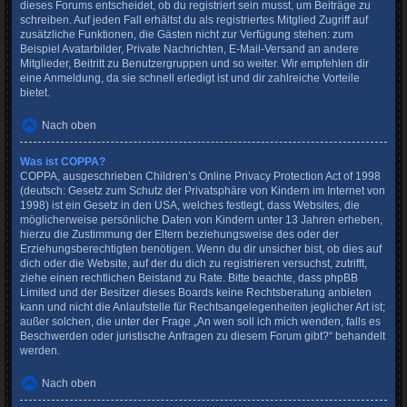
dieses Forums entscheidet, ob du registriert sein musst, um Beiträge zu
schreiben. Auf jeden Fall erhältst du als registriertes Mitglied Zugriff auf
zusätzliche Funktionen, die Gästen nicht zur Verfügung stehen: zum
Beispiel Avatarbilder, Private Nachrichten, E-Mail-Versand an andere
Mitglieder, Beitritt zu Benutzergruppen und so weiter. Wir empfehlen dir
eine Anmeldung, da sie schnell erledigt ist und dir zahlreiche Vorteile
bietet.
Nach oben
Was ist COPPA?
COPPA, ausgeschrieben Children’s Online Privacy Protection Act of 1998
(deutsch: Gesetz zum Schutz der Privatsphäre von Kindern im Internet von
1998) ist ein Gesetz in den USA, welches festlegt, dass Websites, die
möglicherweise persönliche Daten von Kindern unter 13 Jahren erheben,
hierzu die Zustimmung der Eltern beziehungsweise des oder der
Erziehungsberechtigten benötigen. Wenn du dir unsicher bist, ob dies auf
dich oder die Website, auf der du dich zu registrieren versuchst, zutrifft,
ziehe einen rechtlichen Beistand zu Rate. Bitte beachte, dass phpBB
Limited und der Besitzer dieses Boards keine Rechtsberatung anbieten
kann und nicht die Anlaufstelle für Rechtsangelegenheiten jeglicher Art ist;
außer solchen, die unter der Frage „An wen soll ich mich wenden, falls es
Beschwerden oder juristische Anfragen zu diesem Forum gibt?“ behandelt
werden.
Nach oben