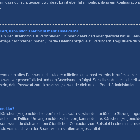
, dass du nicht gesperrt wurdest. Es ist ebenfalls möglich, dass ein Konfiguration
.
striert, kann mich aber nicht mehr anmelden?!
 dein Benutzerkonto aus verschieden Gründen deaktiviert oder gelöscht hat. Auße
 Beiträge geschrieben haben, um die Datenbankgröße zu verringern. Registriere dic
 zwar dein altes Passwort nicht wieder mitteilen, du kannst es jedoch zurücksetzen
swort vergessen“ klickst und den Anweisungen folgst. So solltest du dich schnel
e sein, dein Passwort zurückzusetzen, so wende dich an die Board-Administration.
emeldet?
stchen „Angemeldet bleiben“ nicht auswählst, wirst du nur für eine Sitzung ange
rch einen Dritten. Um angemeldet zu bleiben, kannst du das Kästchen „Angemeld
wert, wenn du dich an einem öffentlichen Computer, zum Beispiel in einem Internet
 sie vermutlich von der Board-Administration ausgeschaltet.