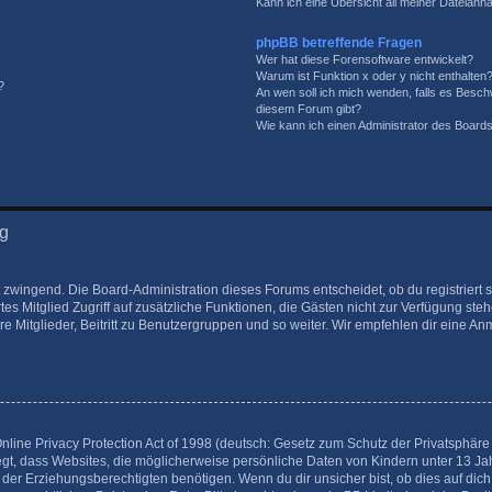
Kann ich eine Übersicht all meiner Dateianh
phpBB betreffende Fragen
Wer hat diese Forensoftware entwickelt?
Warum ist Funktion x oder y nicht enthalten
?
An wen soll ich mich wenden, falls es Besch
diesem Forum gibt?
Wie kann ich einen Administrator des Boards
ng
t zwingend. Die Board-Administration dieses Forums entscheidet, ob du registriert 
ertes Mitglied Zugriff auf zusätzliche Funktionen, die Gästen nicht zur Verfügung ste
 Mitglieder, Beitritt zu Benutzergruppen und so weiter. Wir empfehlen dir eine Anme
ine Privacy Protection Act of 1998 (deutsch: Gesetz zum Schutz der Privatsphäre v
egt, dass Websites, die möglicherweise persönliche Daten von Kindern unter 13 J
er Erziehungsberechtigten benötigen. Wenn du dir unsicher bist, ob dies auf dich 