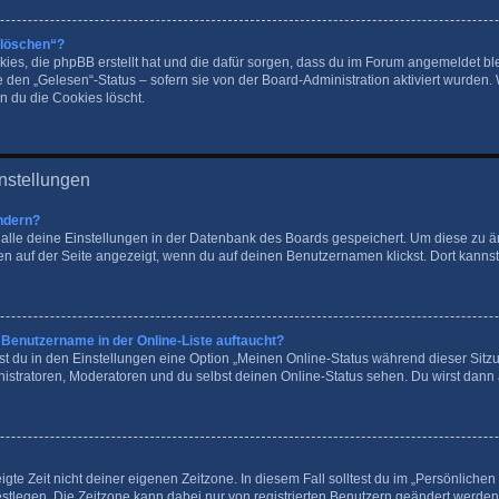
 löschen“?
okies, die phpBB erstellt hat und die dafür sorgen, dass du im Forum angemeldet 
e den „Gelesen“-Status – sofern sie von der Board-Administration aktiviert wurden
 du die Cookies löscht.
nstellungen
ndern?
n alle deine Einstellungen in der Datenbank des Boards gespeichert. Um diese zu 
en auf der Seite angezeigt, wenn du auf deinen Benutzernamen klickst. Dort kannst
 Benutzername in der Online-Liste auftaucht?
st du in den Einstellungen eine Option „Meinen Online-Status während dieser Sit
nistratoren, Moderatoren und du selbst deinen Online-Status sehen. Du wirst dann 
gte Zeit nicht deiner eigenen Zeitzone. In diesem Fall solltest du im „Persönlichen
 festlegen. Die Zeitzone kann dabei nur von registrierten Benutzern geändert werden.