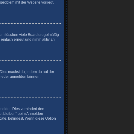
sproblem mit der Website vorliegt,
rdem löschen viele Boards regelmäßig
h einfach erneut und nimm aktiv an
. Dies machst du, indem du auf der
l wieder anmelden können.
meldet. Dies verhindert den
et bleiben“ beim Anmelden
café, befindest. Wenn diese Option