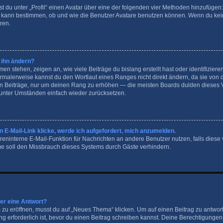
t du unter „Profil“ einen Avatar über eine der folgenden vier Methoden hinzufügen
 kann bestimmen, ob und wie die Benutzer Avatare benutzen können. Wenn du keine
ren.
 ihn ändern?
 stehen, zeigen an, wie viele Beiträge du bislang erstellt hast oder identifizier
malerweise kannst du den Wortlaut eines Ranges nicht direkt ändern, da sie von d
en Beiträge, nur um deinen Rang zu erhöhen — die meisten Boards dulden dieses V
 unter Umständen einfach wieder zurücksetzen.
 E-Mail-Link klicke, werde ich aufgefordert, mich anzumelden.
foreninterne E-Mail-Funktion für Nachrichten an andere Benutzer nutzen, falls diese
e soll den Missbrauch dieses Systems durch Gäste verhindern.
der eine Antwort?
 eröffnen, musst du auf „Neues Thema“ klicken. Um auf einen Beitrag zu antworte
ng erforderlich ist, bevor du einen Beitrag schreiben kannst. Deine Berechtigunge