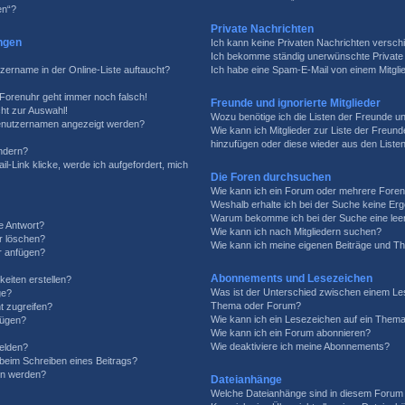
en“?
Private Nachrichten
ngen
Ich kann keine Privaten Nachrichten versch
Ich bekomme ständig unerwünschte Private 
zername in der Online-Liste auftaucht?
Ich habe eine Spam-E-Mail von einem Mitgli
e Forenuhr geht immer noch falsch!
Freunde und ignorierte Mitglieder
ht zur Auswahl!
Wozu benötige ich die Listen der Freunde und
 Benutzernamen angezeigt werden?
Wie kann ich Mitglieder zur Liste der Freunde
hinzufügen oder diese wieder aus den Liste
ändern?
l-Link klicke, werde ich aufgefordert, mich
Die Foren durchsuchen
Wie kann ich ein Forum oder mehrere Fore
Weshalb erhalte ich bei der Suche keine Er
Warum bekomme ich bei der Suche eine leer
e Antwort?
Wie kann ich nach Mitgliedern suchen?
er löschen?
Wie kann ich meine eigenen Beiträge und T
r anfügen?
Abonnements und Lesezeichen
eiten erstellen?
Was ist der Unterschied zwischen einem Le
ge?
Thema oder Forum?
t zugreifen?
Wie kann ich ein Lesezeichen auf ein Them
fügen?
Wie kann ich ein Forum abonnieren?
Wie deaktiviere ich meine Abonnements?
elden?
 beim Schreiben eines Beitrags?
en werden?
Dateianhänge
Welche Dateianhänge sind in diesem Forum 