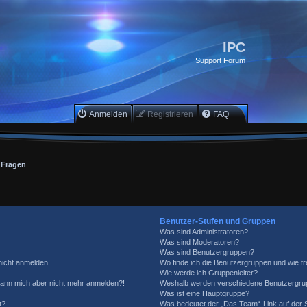
IPC
Support Forum
Anmelden
Registrieren
FAQ
e Fragen
Benutzer-Stufen und Gruppen
Was sind Administratoren?
Was sind Moderatoren?
Was sind Benutzergruppen?
 nicht anmelden!
Wo finde ich die Benutzergruppen und wie tre
Wie werde ich Gruppenleiter?
, kann mich aber nicht mehr anmelden?!
Weshalb werden verschiedene Benutzergrupp
Was ist eine Hauptgruppe?
t?
Was bedeutet der „Das Team“-Link auf der S