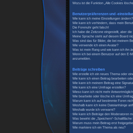
Wozu ist die Funktion „Alle Cookies lösch
Benutzerpräferenzen und -einstellu
Wie kann ich meine Einstellungen ändern?
Wie kann ich verhindern, dass mein Benut
Die Forenuhr geht falsch!
Ich habe die Zeitzone eingestellt, aber di
Meine Sprache steht auf diesem Board nic
Was sind das für Bilder, die bei meinem
Wie verwende ich einen Avatar?
Was ist mein Rang und wie kann ich ihn 
Wenn ich bei einem Benutzer auf den E-Mai
anzumelden.
Beiträge schreiben
Wie erstelle ich ein neues Thema oder ein
Wie kann ich einen Beitrag bearbeiten od
Wie kann ich meinem Beitrag eine Signatu
Wie kann ich eine Umfrage erstellen?
Wieso kann ich nicht mehr Antwortmöglichk
Wie bearbeite oder lösche ich eine Umfra
Warum kann ich auf bestimmte Foren nich
Weshalb kann ich keine Dateianhänge an
Weshalb wurde ich verwarnt?
Wie kann ich Beiträge den Moderatoren m
Was bewirkt die „Speichern“-Schaltfläche
Warum muss mein Beitrag erst freigegeb
Wie markiere ich ein Thema als neu?