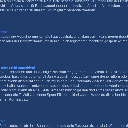
e einen rechtlichen Beistand zu Rate. Bitte beachte, dass phpBB Limited und der Bes
t die Anlaufstelle für Rechtsangelegenheiten jeglicher Art ist; außer solchen, die 
uristische Anfragen zu diesem Forum gibt?“ behandelt werden.
eren?
tration die Registrierung komplett ausgeschaltet hat, damit sich keine neuen Be
sse oder der Benutzername, mit dem du dich registrieren möchtest, gesperrt wurde
h aber nicht anmelden!
n Benutzernamen und das richtige Passwort eingegeben hast. Wenn diese stimmen, 
gegeben hast, dass du unter 13 Jahre alt bist, musst du bzw. einer deiner Eltern od
ast. Wenn dies nicht der Fall ist, muss dein Benutzerkonto vielleicht aktiviert wer
geschaltet werden – entweder musst du dies selbst erledigen oder ein Administrator
 ist oder nicht. Wenn du eine E-Mail erhalten hast, folge den dort enthaltenen Anwe
st oder die E-Mail von einem Spam-Filter blockiert wurde. Wenn du dir sicher bist
inen Administrator.
en?
Prüfe zunächst, ob dein Benutzername und dein Passwort richtig sind. Wenn dies de