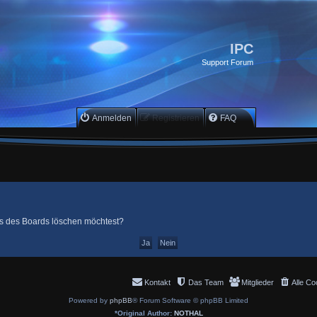
IPC
Support Forum
Anmelden
Registrieren
FAQ
ies des Boards löschen möchtest?
Kontakt
Das Team
Mitglieder
Alle Co
Powered by
phpBB
® Forum Software © phpBB Limited
*
Original Author:
NOTHAL