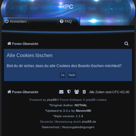
IPC
Anmelden
Registrieren
FAQ
S
Foren-Übersicht
u
Alle Cookies löschen
c
h
Bist du dir sicher, dass du alle Cookies des Boards löschen möchtest?
e
Foren-Übersicht
Alle Zeiten sind
UTC+01:00
Powered by
phpBB
® Forum Software © phpBB Limited
*
Original Author:
NOTHAL
*
Updated to 3.3.x by
MannixMD
*
Style version: 1.1.8
Deutsche Übersetzung durch
phpBB.de
Datenschutz
|
Nutzungsbedingungen