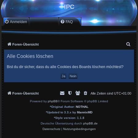
IPC
Anmelden
Registrieren
FAQ
S
Foren-Übersicht
u
Alle Cookies löschen
c
h
Bist du dir sicher, dass du alle Cookies des Boards löschen möchtest?
e
Foren-Übersicht
Alle Zeiten sind
UTC+01:00
Powered by
phpBB
® Forum Software © phpBB Limited
*
Original Author:
NOTHAL
*
Updated to 3.3.x by
MannixMD
*
Style version: 1.1.8
Deutsche Übersetzung durch
phpBB.de
Datenschutz
|
Nutzungsbedingungen