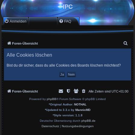
IPC
Anmelden
Registrieren
FAQ
S
Foren-Übersicht
u
Alle Cookies löschen
c
h
Bist du dir sicher, dass du alle Cookies des Boards löschen möchtest?
e
Foren-Übersicht
Alle Zeiten sind
UTC+01:00
Powered by
phpBB
® Forum Software © phpBB Limited
*
Original Author:
NOTHAL
*
Updated to 3.3.x by
MannixMD
*
Style version: 1.1.8
Deutsche Übersetzung durch
phpBB.de
Datenschutz
|
Nutzungsbedingungen