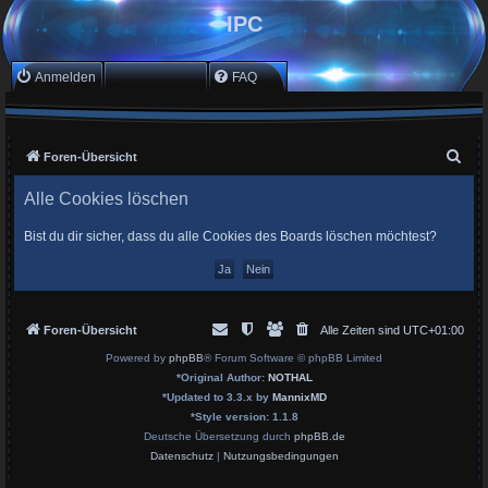
IPC
Anmelden
Registrieren
FAQ
S
Foren-Übersicht
u
Alle Cookies löschen
c
h
Bist du dir sicher, dass du alle Cookies des Boards löschen möchtest?
e
Foren-Übersicht
Alle Zeiten sind
UTC+01:00
Powered by
phpBB
® Forum Software © phpBB Limited
*
Original Author:
NOTHAL
*
Updated to 3.3.x by
MannixMD
*
Style version: 1.1.8
Deutsche Übersetzung durch
phpBB.de
Datenschutz
|
Nutzungsbedingungen