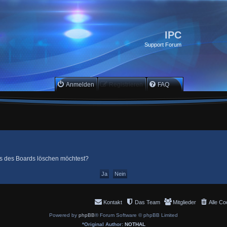
IPC
Support Forum
Anmelden
Registrieren
FAQ
ies des Boards löschen möchtest?
Kontakt
Das Team
Mitglieder
Alle Co
Powered by
phpBB
® Forum Software © phpBB Limited
*
Original Author:
NOTHAL