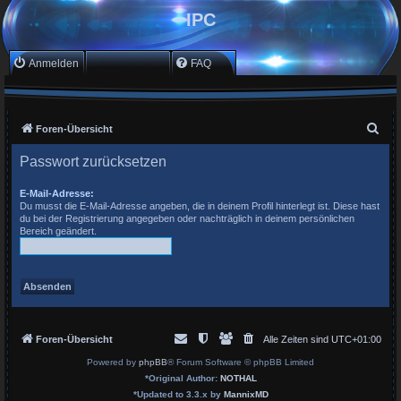
IPC
Anmelden
Registrieren
FAQ
S
Foren-Übersicht
u
Passwort zurücksetzen
c
h
E-Mail-Adresse:
Du musst die E-Mail-Adresse angeben, die in deinem Profil hinterlegt ist. Diese hast
e
du bei der Registrierung angegeben oder nachträglich in deinem persönlichen
Bereich geändert.
Foren-Übersicht
Alle Zeiten sind
UTC+01:00
Powered by
phpBB
® Forum Software © phpBB Limited
*
Original Author:
NOTHAL
*
Updated to 3.3.x by
MannixMD