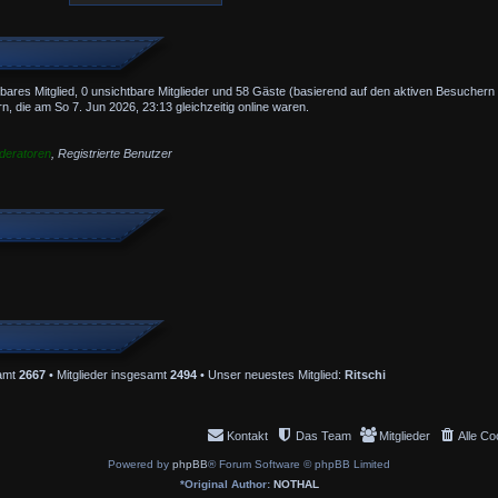
e
i
e
r
t
r
n
ä
a
g
g
tbares Mitglied, 0 unsichtbare Mitglieder und 58 Gäste (basierend auf den aktiven Besuchern 
e
, die am So 7. Jun 2026, 23:13 gleichzeitig online waren.
deratoren
,
Registrierte Benutzer
amt
2667
• Mitglieder insgesamt
2494
• Unser neuestes Mitglied:
Ritschi
Kontakt
Das Team
Mitglieder
Alle Co
Powered by
phpBB
® Forum Software © phpBB Limited
*
Original Author:
NOTHAL