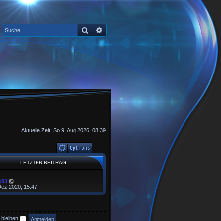
Suche
Erweiterte Suche
Aktuelle Zeit: So 9. Aug 2026, 08:39
Unbeantwortete Themen
LETZTER BEITRAG
Aktive Themen
Suche
N
x83
e
Dez 2020, 15:47
u
e
s
t
e
 bleiben