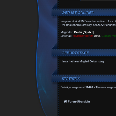
WER IST ONLINE?
Insgesamt sind
59
Besucher online :: 1 sich
Der Besucherrekord liegt bei
2572
Besuchern
Mitglieder:
Baidu [Spider]
Legende:
Administratoren
,
Bots
,
Globale Mo
GEBURTSTAGE
Heute hat kein Mitglied Geburtstag
STATISTIK
Beiträge insgesamt
11420
• Themen insges
Foren-Übersicht