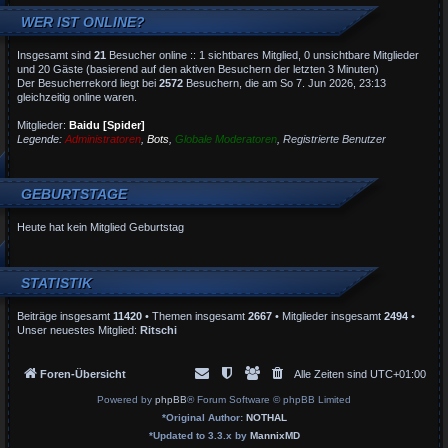
WER IST ONLINE?
Insgesamt sind
21
Besucher online :: 1 sichtbares Mitglied, 0 unsichtbare Mitglieder
und 20 Gäste (basierend auf den aktiven Besuchern der letzten 3 Minuten)
Der Besucherrekord liegt bei
2572
Besuchern, die am So 7. Jun 2026, 23:13
gleichzeitig online waren.
Mitglieder:
Baidu [Spider]
Legende:
Administratoren
,
Bots
,
Globale Moderatoren
,
Registrierte Benutzer
GEBURTSTAGE
Heute hat kein Mitglied Geburtstag
STATISTIK
Beiträge insgesamt
11420
• Themen insgesamt
2667
• Mitglieder insgesamt
2494
•
Unser neuestes Mitglied:
Ritschi
Foren-Übersicht
Alle Zeiten sind
UTC+01:00
Powered by
phpBB
® Forum Software © phpBB Limited
*
Original Author:
NOTHAL
*
Updated to 3.3.x by
MannixMD