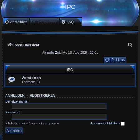
IPC
Anmelden
Registrieren
FAQ
S
Foren-Übersicht
u
Aktuelle Zeit: Mo 10. Aug 2026, 20:01
c
h
Unbeantwortete Th
IPC
Aktive Themen
e
Versionen
Suche
Themen:
10
ANMELDEN
•
REGISTRIEREN
Benutzername:
Passwort:
Ich habe mein Passwort vergessen
Angemeldet bleiben