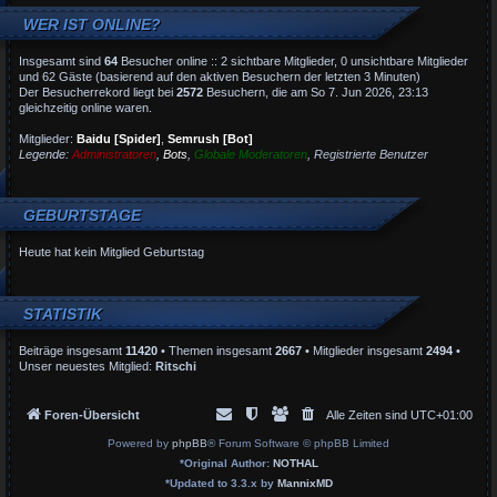
WER IST ONLINE?
Insgesamt sind
64
Besucher online :: 2 sichtbare Mitglieder, 0 unsichtbare Mitglieder
und 62 Gäste (basierend auf den aktiven Besuchern der letzten 3 Minuten)
Der Besucherrekord liegt bei
2572
Besuchern, die am So 7. Jun 2026, 23:13
gleichzeitig online waren.
Mitglieder:
Baidu [Spider]
,
Semrush [Bot]
Legende:
Administratoren
,
Bots
,
Globale Moderatoren
,
Registrierte Benutzer
GEBURTSTAGE
Heute hat kein Mitglied Geburtstag
STATISTIK
Beiträge insgesamt
11420
• Themen insgesamt
2667
• Mitglieder insgesamt
2494
•
Unser neuestes Mitglied:
Ritschi
Foren-Übersicht
Alle Zeiten sind
UTC+01:00
Powered by
phpBB
® Forum Software © phpBB Limited
*
Original Author:
NOTHAL
*
Updated to 3.3.x by
MannixMD