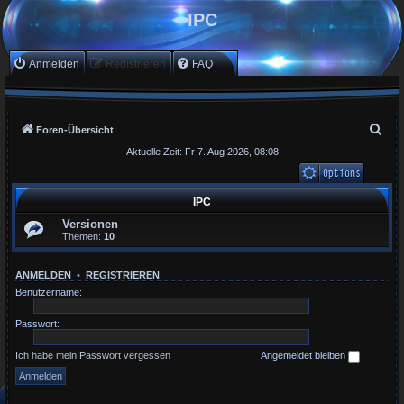
IPC
Anmelden
Registrieren
FAQ
S
Foren-Übersicht
u
Aktuelle Zeit: Fr 7. Aug 2026, 08:08
c
h
Unbeantwortete Th
IPC
Aktive Themen
e
Versionen
Suche
Themen:
10
ANMELDEN
•
REGISTRIEREN
Benutzername:
Passwort:
Ich habe mein Passwort vergessen
Angemeldet bleiben