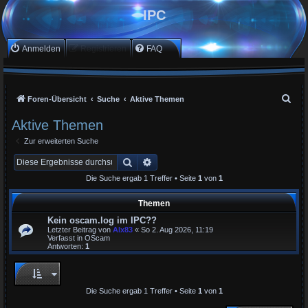
IPC
Anmelden
Registrieren
FAQ
S
Foren-Übersicht
Suche
Aktive Themen
u
Aktive Themen
c
Zur erweiterten Suche
h
Suche
Erweiterte Suche
e
Die Suche ergab 1 Treffer • Seite
1
von
1
Themen
Kein oscam.log im IPC??
Letzter Beitrag von
Alx83
«
So 2. Aug 2026, 11:19
Verfasst in
OScam
Antworten:
1
Die Suche ergab 1 Treffer • Seite
1
von
1