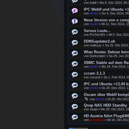
von
kabil
»
Mo 8. Dez 2014, 00:
IPC WebIf und Ubuntu >1
von
Alx83
»
Do 4. Dez 2014, 09
Neue Version von o compi
von
Alx83
»
Mi 12. Nov 2014, 1
Servus Leute...
von
ProTechEx
»
Mi 5. Nov 201
DDNSupdater2.sh
von
maikyyy
»
Sa 25. Okt 2014,
Wlan Router, Debian kein
von
Darksniper
»
Sa 28. Jun 20
XBMC Stable auf dem Ras
von
Alx83
»
Mo 24. Feb 2014, 1
cccam 2.1.3
von
cocorel
»
Sa 1. Feb 2014, 0
IPC und Ubuntu >13.04 b
von
Alx83
»
So 29. Dez 2013, 1
Oscam über WebIf kompi
von
Alx83
»
Di 29. Okt 201
Qnap NAS HDD Standby
von
skapi
»
Mo 28. Okt 2013, 1
HD Austria führt Plug&W
von
jensebub
»
Mi 16. Okt 201