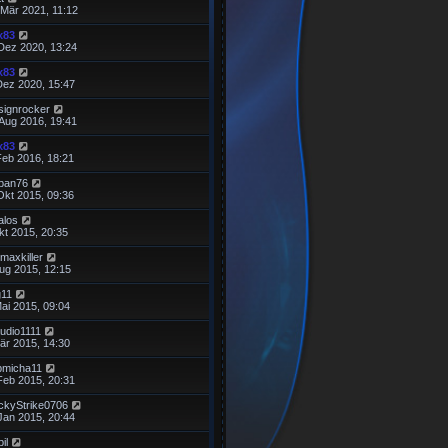
 Mär 2021, 11:12
x83
 Dez 2020, 13:24
x83
Dez 2020, 15:47
signrocker
 Aug 2016, 19:41
x83
Feb 2016, 18:21
ban76
Okt 2015, 09:36
alos
kt 2015, 20:35
maxkiller
Aug 2015, 12:15
g11
ai 2015, 09:04
audio1111
är 2015, 14:30
pmicha11
Feb 2015, 20:31
ckyStrike0706
Jan 2015, 20:44
il