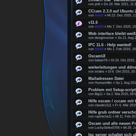
von
pritt
»
Do 18. Mär 2021, 11:
CCcam 2.3.0 auf Ubuntu 2
von
Alx83
»
Mi 23. Dez 2020, 1
v11.6
von
Alx83
»
Mo 7. Dez 2020, 15
Web interface bleibt weiß
von
designrocker
»
So 21. Aug 
IPC 11.6 - Help wanted!
von
Alx83
»
Mo 1. Feb 2016, 18
OscamUI
von
baban76
»
Di 20. Okt 2015,
weiterleitungen und ddns
von
siralos
»
Di 6. Okt 2015, 20
Mailadressen Datei
von
Humaxkiller
»
Sa 1. Aug 201
Problem mit Setup-script
von
Big11
»
Sa 2. Mai 2015, 09:
Hilfe oscam / cccam mit 
von
claudio1111
»
Fr 6. Mär 201
Hilfe grub ordner versch
von
rupmicha11
»
Mi 11. Feb 20
Oscam und alle neuen P
von
LuckyStrike0706
»
Mi 28. J
Ipc server schaltet sich a