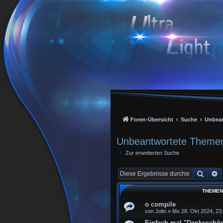
Foren-Übersicht
Suche
Unbea
Unbeantwortete Theme
Zur erweiterten Suche
Suche
E
THEMEN
o compile
von
Jolin
»
Mo 28. Okt 2024, 23
Einfach mal "Dankeschö