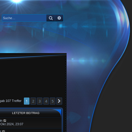
Suche
Erweiterte Suche
1
2
3
4
5
Nächste
gab 107 Treffer
LETZTER BEITRAG
in
 Okt 2024, 23:07
tt