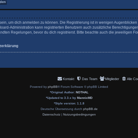
sein, um dich anmelden zu können. Die Registrierung ist in wenigen Augenblicken er
Board-Administration kann registrierten Benutzern auch zusätzliche Berechtigunge
en Regelungen, bevor du dich registrierst. Bitte beachte auch die jeweiligen Fo
zerklärung
Kontakt
Das Team
Mitglieder
Alle Co
Powered by
phpBB
® Forum Software © phpBB Limited
*
Original Author:
NOTHAL
*
Updated to 3.3.x by
MannixMD
*
Style version: 1.1.8
Deutsche Übersetzung durch
phpBB.de
Datenschutz
|
Nutzungsbedingungen