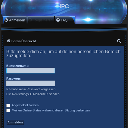
IPC
Anmelden
Registrieren
FAQ
S
Foren-Übersicht
u
Bitte melde dich an, um auf deinen persönlichen Bereich
c
zuzugreifen.
h
Benutzername:
e
Passwort:
Ich habe mein Passwort vergessen
Die Aktivierungs-E-Mail erneut senden
Angemeldet bleiben
Meinen Online-Status während dieser Sitzung verbergen