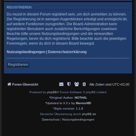
REGISTRIEREN
Du musst in diesem Forum registriert sein, um dich anmelden zu können.
Die Registrierung ist in wenigen Augenblicken erledigt und ermöglicht dir,
auf weitere Funktionen zuzugreifen. Die Board-Administration kann
registrierten Benutzern auch zusätzliche Berechtigungen zuweisen.
Beachte bitte unsere Nutzungsbedingungen und die verwandten
Regelungen, bevor du dich registrierst. Bitte beachte auch die jeweiligen
Forenregeln, wenn du dich in diesem Board bewegst.
Nutzungsbedingungen
|
Datenschutzerklärung
Registrieren
Foren-Übersicht
Alle Zeiten sind
UTC+01:00
Powered by
phpBB
® Forum Software © phpBB Limited
*
Original Author:
NOTHAL
*
Updated to 3.3.x by
MannixMD
*
Style version: 1.1.8
Deutsche Übersetzung durch
phpBB.de
Datenschutz
|
Nutzungsbedingungen