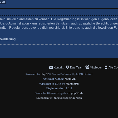
sein, um dich anmelden zu können. Die Registrierung ist in wenigen Augenblicken er
Board-Administration kann registrierten Benutzern auch zusätzliche Berechtigunge
en Regelungen, bevor du dich registrierst. Bitte beachte auch die jeweiligen Fo
zerklärung
Kontakt
Das Team
Mitglieder
Alle Co
Powered by
phpBB
® Forum Software © phpBB Limited
*
Original Author:
NOTHAL
*
Updated to 3.3.x by
MannixMD
*
Style version: 1.1.8
Deutsche Übersetzung durch
phpBB.de
Datenschutz
|
Nutzungsbedingungen