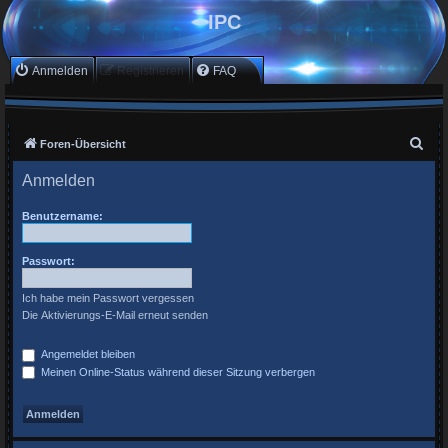
IPC
Anmelden
Registrieren
FAQ
S
Foren-Übersicht
u
Anmelden
c
h
Benutzername:
e
Passwort:
Ich habe mein Passwort vergessen
Die Aktivierungs-E-Mail erneut senden
Angemeldet bleiben
Meinen Online-Status während dieser Sitzung verbergen