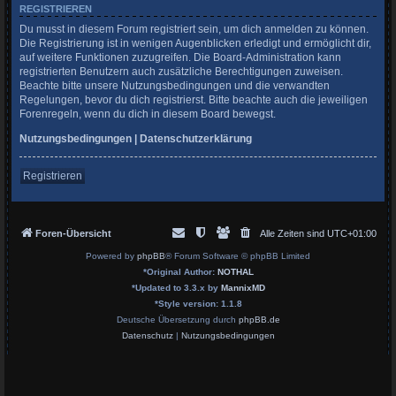
REGISTRIEREN
Du musst in diesem Forum registriert sein, um dich anmelden zu können.
Die Registrierung ist in wenigen Augenblicken erledigt und ermöglicht dir,
auf weitere Funktionen zuzugreifen. Die Board-Administration kann
registrierten Benutzern auch zusätzliche Berechtigungen zuweisen.
Beachte bitte unsere Nutzungsbedingungen und die verwandten
Regelungen, bevor du dich registrierst. Bitte beachte auch die jeweiligen
Forenregeln, wenn du dich in diesem Board bewegst.
Nutzungsbedingungen
|
Datenschutzerklärung
Registrieren
Foren-Übersicht
Alle Zeiten sind
UTC+01:00
Powered by
phpBB
® Forum Software © phpBB Limited
*
Original Author:
NOTHAL
*
Updated to 3.3.x by
MannixMD
*
Style version: 1.1.8
Deutsche Übersetzung durch
phpBB.de
Datenschutz
|
Nutzungsbedingungen