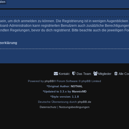
sein, um dich anmelden zu können. Die Registrierung ist in wenigen Augenblicken er
Board-Administration kann registrierten Benutzern auch zusätzliche Berechtigunge
en Regelungen, bevor du dich registrierst. Bitte beachte auch die jeweiligen Fo
zerklärung
Kontakt
Das Team
Mitglieder
Alle Co
Powered by
phpBB
® Forum Software © phpBB Limited
*
Original Author:
NOTHAL
*
Updated to 3.3.x by
MannixMD
*
Style version: 1.1.8
Deutsche Übersetzung durch
phpBB.de
Datenschutz
|
Nutzungsbedingungen