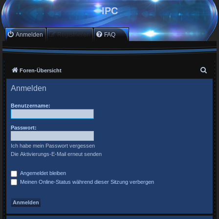
IPC
Anmelden
Registrieren
FAQ
S
Foren-Übersicht
u
Anmelden
c
h
Benutzername:
e
Passwort:
Ich habe mein Passwort vergessen
Die Aktivierungs-E-Mail erneut senden
Angemeldet bleiben
Meinen Online-Status während dieser Sitzung verbergen