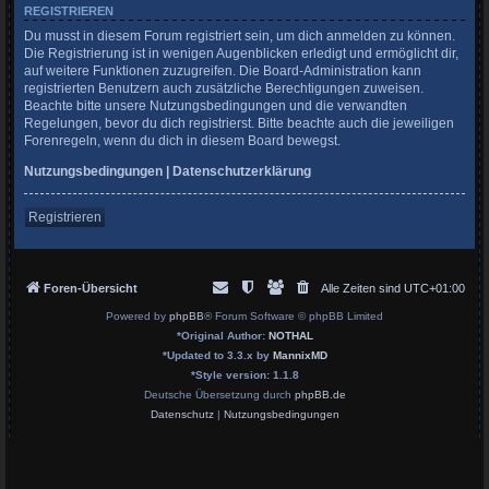
REGISTRIEREN
Du musst in diesem Forum registriert sein, um dich anmelden zu können.
Die Registrierung ist in wenigen Augenblicken erledigt und ermöglicht dir,
auf weitere Funktionen zuzugreifen. Die Board-Administration kann
registrierten Benutzern auch zusätzliche Berechtigungen zuweisen.
Beachte bitte unsere Nutzungsbedingungen und die verwandten
Regelungen, bevor du dich registrierst. Bitte beachte auch die jeweiligen
Forenregeln, wenn du dich in diesem Board bewegst.
Nutzungsbedingungen
|
Datenschutzerklärung
Registrieren
Foren-Übersicht
Alle Zeiten sind
UTC+01:00
Powered by
phpBB
® Forum Software © phpBB Limited
*
Original Author:
NOTHAL
*
Updated to 3.3.x by
MannixMD
*
Style version: 1.1.8
Deutsche Übersetzung durch
phpBB.de
Datenschutz
|
Nutzungsbedingungen