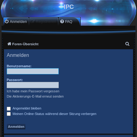
IPC
Anmelden
Registrieren
FAQ
S
Foren-Übersicht
u
Anmelden
c
h
Benutzername:
e
Passwort:
Ich habe mein Passwort vergessen
Die Aktivierungs-E-Mail erneut senden
Angemeldet bleiben
Meinen Online-Status während dieser Sitzung verbergen