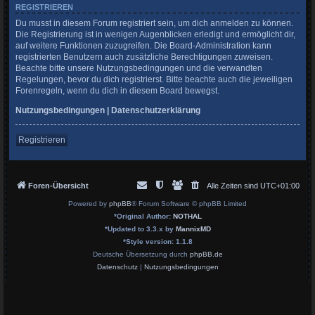
REGISTRIEREN
Du musst in diesem Forum registriert sein, um dich anmelden zu können.
Die Registrierung ist in wenigen Augenblicken erledigt und ermöglicht dir,
auf weitere Funktionen zuzugreifen. Die Board-Administration kann
registrierten Benutzern auch zusätzliche Berechtigungen zuweisen.
Beachte bitte unsere Nutzungsbedingungen und die verwandten
Regelungen, bevor du dich registrierst. Bitte beachte auch die jeweiligen
Forenregeln, wenn du dich in diesem Board bewegst.
Nutzungsbedingungen
|
Datenschutzerklärung
Registrieren
Foren-Übersicht
Alle Zeiten sind
UTC+01:00
Powered by
phpBB
® Forum Software © phpBB Limited
*
Original Author:
NOTHAL
*
Updated to 3.3.x by
MannixMD
*
Style version: 1.1.8
Deutsche Übersetzung durch
phpBB.de
Datenschutz
|
Nutzungsbedingungen