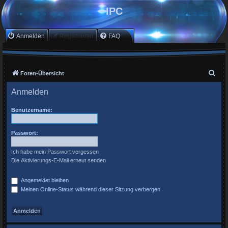
IPC
Anmelden
Registrieren
FAQ
S
Foren-Übersicht
u
Anmelden
c
h
Benutzername:
e
Passwort:
Ich habe mein Passwort vergessen
Die Aktivierungs-E-Mail erneut senden
Angemeldet bleiben
Meinen Online-Status während dieser Sitzung verbergen