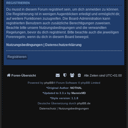
REGISTRIEREN
Du musst in diesem Forum registriert sein, um dich anmelden zu können.
Die Registrierung ist in wenigen Augenblicken erledigt und ermöglicht dir,
auf weitere Funktionen zuzugreifen. Die Board-Administration kann
registrierten Benutzern auch zusätzliche Berechtigungen zuweisen.
Beachte bitte unsere Nutzungsbedingungen und die verwandten
Regelungen, bevor du dich registrierst. Bitte beachte auch die jeweiligen
Forenregeln, wenn du dich in diesem Board bewegst.
Nutzungsbedingungen
|
Datenschutzerklärung
Registrieren
Foren-Übersicht
Alle Zeiten sind
UTC+01:00
Powered by
phpBB
® Forum Software © phpBB Limited
*
Original Author:
NOTHAL
*
Updated to 3.3.x by
MannixMD
*
Style version: 1.1.8
Deutsche Übersetzung durch
phpBB.de
Datenschutz
|
Nutzungsbedingungen