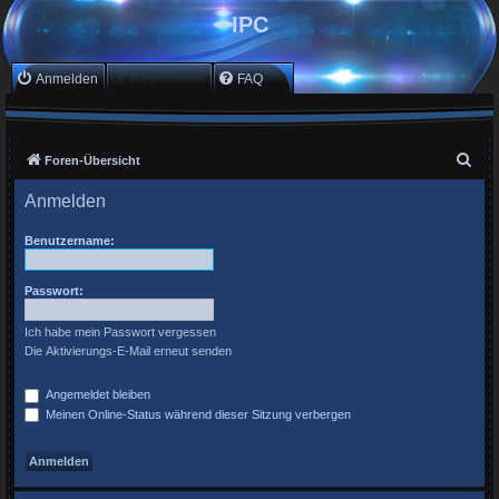
IPC
Anmelden
Registrieren
FAQ
S
Foren-Übersicht
u
Anmelden
c
h
Benutzername:
e
Passwort:
Ich habe mein Passwort vergessen
Die Aktivierungs-E-Mail erneut senden
Angemeldet bleiben
Meinen Online-Status während dieser Sitzung verbergen