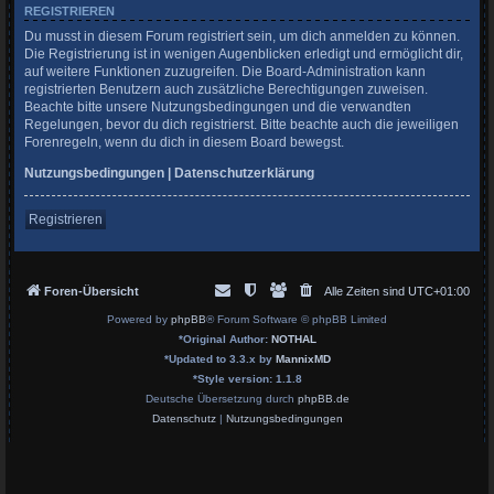
REGISTRIEREN
Du musst in diesem Forum registriert sein, um dich anmelden zu können.
Die Registrierung ist in wenigen Augenblicken erledigt und ermöglicht dir,
auf weitere Funktionen zuzugreifen. Die Board-Administration kann
registrierten Benutzern auch zusätzliche Berechtigungen zuweisen.
Beachte bitte unsere Nutzungsbedingungen und die verwandten
Regelungen, bevor du dich registrierst. Bitte beachte auch die jeweiligen
Forenregeln, wenn du dich in diesem Board bewegst.
Nutzungsbedingungen
|
Datenschutzerklärung
Registrieren
Foren-Übersicht
Alle Zeiten sind
UTC+01:00
Powered by
phpBB
® Forum Software © phpBB Limited
*
Original Author:
NOTHAL
*
Updated to 3.3.x by
MannixMD
*
Style version: 1.1.8
Deutsche Übersetzung durch
phpBB.de
Datenschutz
|
Nutzungsbedingungen