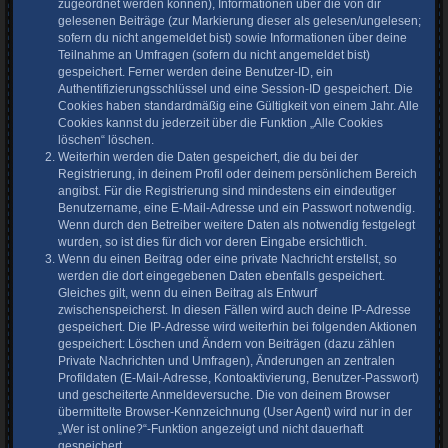
zugeordnet werden können), Informationen über die von dir
gelesenen Beiträge (zur Markierung dieser als gelesen/ungelesen;
sofern du nicht angemeldet bist) sowie Informationen über deine
Teilnahme an Umfragen (sofern du nicht angemeldet bist)
gespeichert. Ferner werden deine Benutzer-ID, ein
Authentifizierungsschlüssel und eine Session-ID gespeichert. Die
Cookies haben standardmäßig eine Gültigkeit von einem Jahr. Alle
Cookies kannst du jederzeit über die Funktion „Alle Cookies
löschen“ löschen.
Weiterhin werden die Daten gespeichert, die du bei der
Registrierung, in deinem Profil oder deinem persönlichem Bereich
angibst. Für die Registrierung sind mindestens ein eindeutiger
Benutzername, eine E-Mail-Adresse und ein Passwort notwendig.
Wenn durch den Betreiber weitere Daten als notwendig festgelegt
wurden, so ist dies für dich vor deren Eingabe ersichtlich.
Wenn du einen Beitrag oder eine private Nachricht erstellst, so
werden die dort eingegebenen Daten ebenfalls gespeichert.
Gleiches gilt, wenn du einen Beitrag als Entwurf
zwischenspeicherst. In diesen Fällen wird auch deine IP-Adresse
gespeichert. Die IP-Adresse wird weiterhin bei folgenden Aktionen
gespeichert: Löschen und Ändern von Beiträgen (dazu zählen
Private Nachrichten und Umfragen), Änderungen an zentralen
Profildaten (E-Mail-Adresse, Kontoaktivierung, Benutzer-Passwort)
und gescheiterte Anmeldeversuche. Die von deinem Browser
übermittelte Browser-Kennzeichnung (User Agent) wird nur in der
„Wer ist online?“-Funktion angezeigt und nicht dauerhaft
gespeichert.