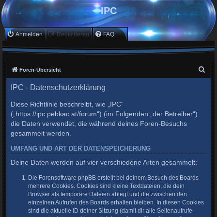
IPC
Anmelden
Registrieren
FAQ
S
Foren-Übersicht
u
IPC - Datenschutzerklärung
c
Diese Richtlinie beschreibt, wie „IPC“
h
(„https://ipc.pebkac.at/forum“) (im Folgenden „der Betreiber“)
e
die Daten verwendet, die während deines Foren-Besuchs
gesammelt werden.
UMFANG UND ART DER DATENSPEICHERUNG
Deine Daten werden auf vier verschiedene Arten gesammelt:
Die Forensoftware phpBB erstellt bei deinem Besuch des Boards
mehrere Cookies. Cookies sind kleine Textdateien, die dein
Browser als temporäre Dateien ablegt und die zwischen den
einzelnen Aufrufen des Boards erhalten bleiben. In diesen Cookies
sind die aktuelle ID deiner Sitzung (damit dir alle Seitenaufrufe