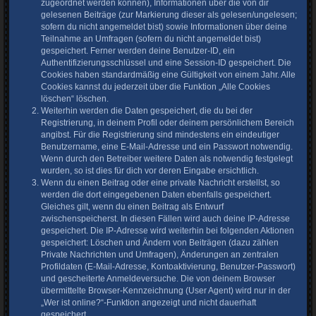
zugeordnet werden können), Informationen über die von dir
gelesenen Beiträge (zur Markierung dieser als gelesen/ungelesen;
sofern du nicht angemeldet bist) sowie Informationen über deine
Teilnahme an Umfragen (sofern du nicht angemeldet bist)
gespeichert. Ferner werden deine Benutzer-ID, ein
Authentifizierungsschlüssel und eine Session-ID gespeichert. Die
Cookies haben standardmäßig eine Gültigkeit von einem Jahr. Alle
Cookies kannst du jederzeit über die Funktion „Alle Cookies
löschen“ löschen.
Weiterhin werden die Daten gespeichert, die du bei der
Registrierung, in deinem Profil oder deinem persönlichem Bereich
angibst. Für die Registrierung sind mindestens ein eindeutiger
Benutzername, eine E-Mail-Adresse und ein Passwort notwendig.
Wenn durch den Betreiber weitere Daten als notwendig festgelegt
wurden, so ist dies für dich vor deren Eingabe ersichtlich.
Wenn du einen Beitrag oder eine private Nachricht erstellst, so
werden die dort eingegebenen Daten ebenfalls gespeichert.
Gleiches gilt, wenn du einen Beitrag als Entwurf
zwischenspeicherst. In diesen Fällen wird auch deine IP-Adresse
gespeichert. Die IP-Adresse wird weiterhin bei folgenden Aktionen
gespeichert: Löschen und Ändern von Beiträgen (dazu zählen
Private Nachrichten und Umfragen), Änderungen an zentralen
Profildaten (E-Mail-Adresse, Kontoaktivierung, Benutzer-Passwort)
und gescheiterte Anmeldeversuche. Die von deinem Browser
übermittelte Browser-Kennzeichnung (User Agent) wird nur in der
„Wer ist online?“-Funktion angezeigt und nicht dauerhaft
gespeichert.