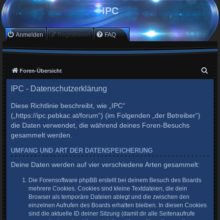
IPC
Anmelden
Registrieren
FAQ
S
Foren-Übersicht
u
IPC - Datenschutzerklärung
c
Diese Richtlinie beschreibt, wie „IPC“
h
(„https://ipc.pebkac.at/forum“) (im Folgenden „der Betreiber“)
e
die Daten verwendet, die während deines Foren-Besuchs
gesammelt werden.
UMFANG UND ART DER DATENSPEICHERUNG
Deine Daten werden auf vier verschiedene Arten gesammelt:
Die Forensoftware phpBB erstellt bei deinem Besuch des Boards
mehrere Cookies. Cookies sind kleine Textdateien, die dein
Browser als temporäre Dateien ablegt und die zwischen den
einzelnen Aufrufen des Boards erhalten bleiben. In diesen Cookies
sind die aktuelle ID deiner Sitzung (damit dir alle Seitenaufrufe