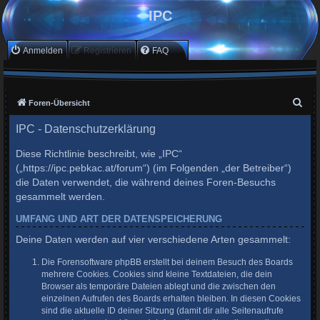
IPC
Anmelden
Registrieren
FAQ
S
Foren-Übersicht
u
IPC - Datenschutzerklärung
c
Diese Richtlinie beschreibt, wie „IPC“
h
(„https://ipc.pebkac.at/forum“) (im Folgenden „der Betreiber“)
e
die Daten verwendet, die während deines Foren-Besuchs
gesammelt werden.
UMFANG UND ART DER DATENSPEICHERUNG
Deine Daten werden auf vier verschiedene Arten gesammelt:
Die Forensoftware phpBB erstellt bei deinem Besuch des Boards
mehrere Cookies. Cookies sind kleine Textdateien, die dein
Browser als temporäre Dateien ablegt und die zwischen den
einzelnen Aufrufen des Boards erhalten bleiben. In diesen Cookies
sind die aktuelle ID deiner Sitzung (damit dir alle Seitenaufrufe