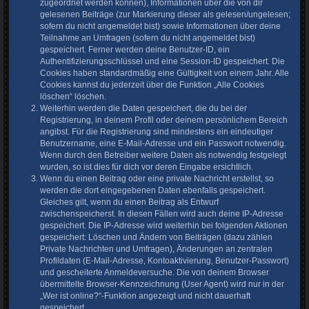
zugeordnet werden können), Informationen über die von dir
gelesenen Beiträge (zur Markierung dieser als gelesen/ungelesen;
sofern du nicht angemeldet bist) sowie Informationen über deine
Teilnahme an Umfragen (sofern du nicht angemeldet bist)
gespeichert. Ferner werden deine Benutzer-ID, ein
Authentifizierungsschlüssel und eine Session-ID gespeichert. Die
Cookies haben standardmäßig eine Gültigkeit von einem Jahr. Alle
Cookies kannst du jederzeit über die Funktion „Alle Cookies
löschen“ löschen.
Weiterhin werden die Daten gespeichert, die du bei der
Registrierung, in deinem Profil oder deinem persönlichem Bereich
angibst. Für die Registrierung sind mindestens ein eindeutiger
Benutzername, eine E-Mail-Adresse und ein Passwort notwendig.
Wenn durch den Betreiber weitere Daten als notwendig festgelegt
wurden, so ist dies für dich vor deren Eingabe ersichtlich.
Wenn du einen Beitrag oder eine private Nachricht erstellst, so
werden die dort eingegebenen Daten ebenfalls gespeichert.
Gleiches gilt, wenn du einen Beitrag als Entwurf
zwischenspeicherst. In diesen Fällen wird auch deine IP-Adresse
gespeichert. Die IP-Adresse wird weiterhin bei folgenden Aktionen
gespeichert: Löschen und Ändern von Beiträgen (dazu zählen
Private Nachrichten und Umfragen), Änderungen an zentralen
Profildaten (E-Mail-Adresse, Kontoaktivierung, Benutzer-Passwort)
und gescheiterte Anmeldeversuche. Die von deinem Browser
übermittelte Browser-Kennzeichnung (User Agent) wird nur in der
„Wer ist online?“-Funktion angezeigt und nicht dauerhaft
gespeichert.