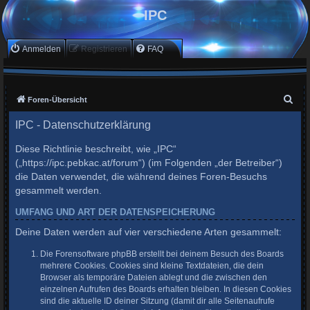
IPC
Anmelden
Registrieren
FAQ
S
Foren-Übersicht
u
IPC - Datenschutzerklärung
c
Diese Richtlinie beschreibt, wie „IPC“
h
(„https://ipc.pebkac.at/forum“) (im Folgenden „der Betreiber“)
e
die Daten verwendet, die während deines Foren-Besuchs
gesammelt werden.
UMFANG UND ART DER DATENSPEICHERUNG
Deine Daten werden auf vier verschiedene Arten gesammelt:
Die Forensoftware phpBB erstellt bei deinem Besuch des Boards
mehrere Cookies. Cookies sind kleine Textdateien, die dein
Browser als temporäre Dateien ablegt und die zwischen den
einzelnen Aufrufen des Boards erhalten bleiben. In diesen Cookies
sind die aktuelle ID deiner Sitzung (damit dir alle Seitenaufrufe