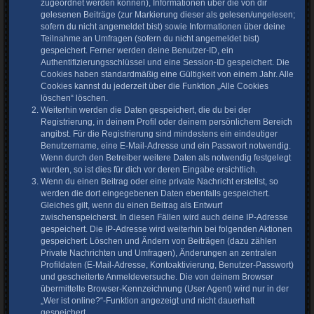
zugeordnet werden können), Informationen über die von dir
gelesenen Beiträge (zur Markierung dieser als gelesen/ungelesen;
sofern du nicht angemeldet bist) sowie Informationen über deine
Teilnahme an Umfragen (sofern du nicht angemeldet bist)
gespeichert. Ferner werden deine Benutzer-ID, ein
Authentifizierungsschlüssel und eine Session-ID gespeichert. Die
Cookies haben standardmäßig eine Gültigkeit von einem Jahr. Alle
Cookies kannst du jederzeit über die Funktion „Alle Cookies
löschen“ löschen.
Weiterhin werden die Daten gespeichert, die du bei der
Registrierung, in deinem Profil oder deinem persönlichem Bereich
angibst. Für die Registrierung sind mindestens ein eindeutiger
Benutzername, eine E-Mail-Adresse und ein Passwort notwendig.
Wenn durch den Betreiber weitere Daten als notwendig festgelegt
wurden, so ist dies für dich vor deren Eingabe ersichtlich.
Wenn du einen Beitrag oder eine private Nachricht erstellst, so
werden die dort eingegebenen Daten ebenfalls gespeichert.
Gleiches gilt, wenn du einen Beitrag als Entwurf
zwischenspeicherst. In diesen Fällen wird auch deine IP-Adresse
gespeichert. Die IP-Adresse wird weiterhin bei folgenden Aktionen
gespeichert: Löschen und Ändern von Beiträgen (dazu zählen
Private Nachrichten und Umfragen), Änderungen an zentralen
Profildaten (E-Mail-Adresse, Kontoaktivierung, Benutzer-Passwort)
und gescheiterte Anmeldeversuche. Die von deinem Browser
übermittelte Browser-Kennzeichnung (User Agent) wird nur in der
„Wer ist online?“-Funktion angezeigt und nicht dauerhaft
gespeichert.