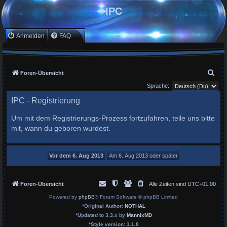
IPC
Anmelden
FAQ
S
Foren-Übersicht
u
Sprache:
c
IPC - Registrierung
h
Um mit dem Registrierungs-Prozess fortzufahren, teile uns bitte
e
mit, wann du geboren wurdest.
Foren-Übersicht
Alle Zeiten sind
UTC+01:00
Powered by
phpBB
® Forum Software © phpBB Limited
*
Original Author:
NOTHAL
*
Updated to 3.3.x by
MannixMD
*
Style version: 1.1.8