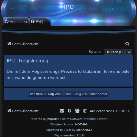
IPC
Anmelden
FAQ
S
Foren-Übersicht
u
Sprache:
c
IPC - Registrierung
h
Um mit dem Registrierungs-Prozess fortzufahren, teile uns bitte
e
mit, wann du geboren wurdest.
Foren-Übersicht
Alle Zeiten sind
UTC+01:00
Powered by
phpBB
® Forum Software © phpBB Limited
*
Original Author:
NOTHAL
*
Updated to 3.3.x by
MannixMD
*
Style version: 1.1.8