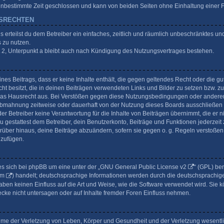
unbestimmte Zeit geschlossen und kann von beiden Seiten ohne Einhaltung einer Fr
GSRECHTEN
gs erteilst du dem Betreiber ein einfaches, zeitlich und räumlich unbeschränktes un
 zu nutzen.
2, Unterpunkt a bleibt auch nach Kündigung des Nutzungsvertrages bestehen.
eines Beitrags, dass er keine Inhalte enthält, die gegen geltendes Recht oder die gu
t besitzt, die in deinen Beiträgen verwendeten Links und Bilder zu setzen bzw. z
das Hausrecht aus. Bei Verstößen gegen diese Nutzungsbedingungen oder anderer 
Abmahnung zeitweise oder dauerhaft von der Nutzung dieses Boards ausschließen u
r Betreiber keine Verantwortung für die Inhalte von Beiträgen übernimmt, die er nich
gestattest dem Betreiber, dein Benutzerkonto, Beiträge und Funktionen jederzeit 
rüber hinaus, deine Beiträge abzuändern, sofern sie gegen o. g. Regeln verstoßen
uzufügen.
s sich bei phpBB um eine unter der „
GNU General Public License v2
“ (GPL) be
om
) handelt; deutschsprachige Informationen werden durch die deutschsprachi
 haben keinen Einfluss auf die Art und Weise, wie die Software verwendet wird. S
ecke nicht untersagen oder auf Inhalte fremder Foren Einfluss nehmen.
ahme der Verletzung von Leben, Körper und Gesundheit und der Verletzung wesentli