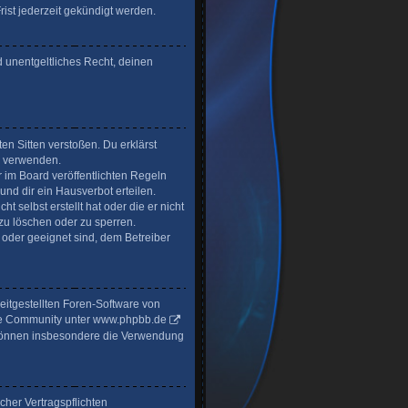
ist jederzeit gekündigt werden.
d unentgeltliches Recht, deinen
ten Sitten verstoßen. Du erklärst
u verwenden.
im Board veröffentlichten Regeln
nd dir ein Hausverbot erteilen.
t selbst erstellt hat oder die er nicht
zu löschen oder zu sperren.
 oder geeignet sind, dem Betreiber
reitgestellten Foren-Software von
ge Community unter
www.phpbb.de
ie können insbesondere die Verwendung
cher Vertragspflichten