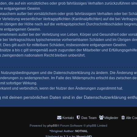
äden, die auf ein vorsätzliches oder grob fahrlässiges Verhalten zurückzuführen sind.
re entgangenen Gewinn.
brauchern außer bei vorsätzlichem oder grob fahrlässigem Verhalten oder bei Sch
Verletzung wesentlicher Vertragspflichten (Kardinalpflichten) auf die bei Vertrags
 übrigen der Höhe nach auf die vertragstypischen Durchschnittsschäden begrenzt. 
re entgangenen Gewinn.
ernehmern außer bei der Verletzung von Leben, Körper und Gesundheit oder vorsä
die bei Vertragsschluss typischerweise vorhersehbaren Schäden und im Übrigen der
. Dies gilt auch für mittelbare Schäden, insbesondere entgangenen Gewinn.
ätze a bis c gilt sinngemäß auch zugunsten der Mitarbeiter und Erfüllungsgehilfe
us zwingendem nationalem Recht bleiben unberührt.
die Nutzungsbedingungen und die Datenschutzerklärung zu ändern. Die Änderung wir
n Änderungen zu widersprechen. Im Falle des Widerspruchs erlischt das zwischen d
mit sofortiger Wirkung.
rkannt und verbindlich, wenn der Nutzer den Änderungen zugestimmt hat.
mit deinen persönlichen Daten sind in der Datenschutzerklärung entha
Kontakt
Das Team
Mitglieder
Alle Co
Powered by
phpBB
® Forum Software © phpBB Limited
*
Original Author:
NOTHAL
*
Updated to 3.3.x by
MannixMD