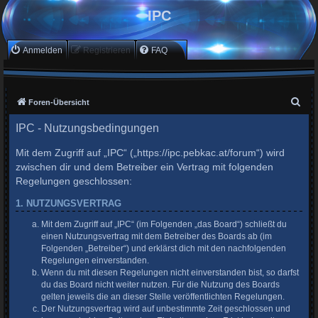
IPC
Anmelden
Registrieren
FAQ
S
Foren-Übersicht
u
IPC - Nutzungsbedingungen
c
Mit dem Zugriff auf „IPC“ („https://ipc.pebkac.at/forum“) wird
h
zwischen dir und dem Betreiber ein Vertrag mit folgenden
e
Regelungen geschlossen:
1. NUTZUNGSVERTRAG
Mit dem Zugriff auf „IPC“ (im Folgenden „das Board“) schließt du
einen Nutzungsvertrag mit dem Betreiber des Boards ab (im
Folgenden „Betreiber“) und erklärst dich mit den nachfolgenden
Regelungen einverstanden.
Wenn du mit diesen Regelungen nicht einverstanden bist, so darfst
du das Board nicht weiter nutzen. Für die Nutzung des Boards
gelten jeweils die an dieser Stelle veröffentlichten Regelungen.
Der Nutzungsvertrag wird auf unbestimmte Zeit geschlossen und