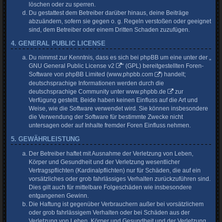
löschen oder zu sperren.
Du gestattest dem Betreiber darüber hinaus, deine Beiträge
abzuändern, sofern sie gegen o. g. Regeln verstoßen oder geeignet
sind, dem Betreiber oder einem Dritten Schaden zuzufügen.
4. GENERAL PUBLIC LICENSE
Du nimmst zur Kenntnis, dass es sich bei phpBB um eine unter der „
GNU General Public License v2
“ (GPL) bereitgestellten Foren-
Software von phpBB Limited (
www.phpbb.com
) handelt;
deutschsprachige Informationen werden durch die
deutschsprachige Community unter
www.phpbb.de
zur
Verfügung gestellt. Beide haben keinen Einfluss auf die Art und
Weise, wie die Software verwendet wird. Sie können insbesondere
die Verwendung der Software für bestimmte Zwecke nicht
untersagen oder auf Inhalte fremder Foren Einfluss nehmen.
5. GEWÄHRLEISTUNG
Der Betreiber haftet mit Ausnahme der Verletzung von Leben,
Körper und Gesundheit und der Verletzung wesentlicher
Vertragspflichten (Kardinalpflichten) nur für Schäden, die auf ein
vorsätzliches oder grob fahrlässiges Verhalten zurückzuführen sind.
Dies gilt auch für mittelbare Folgeschäden wie insbesondere
entgangenen Gewinn.
Die Haftung ist gegenüber Verbrauchern außer bei vorsätzlichem
oder grob fahrlässigem Verhalten oder bei Schäden aus der
Verletzung von Leben, Körper und Gesundheit und der Verletzung