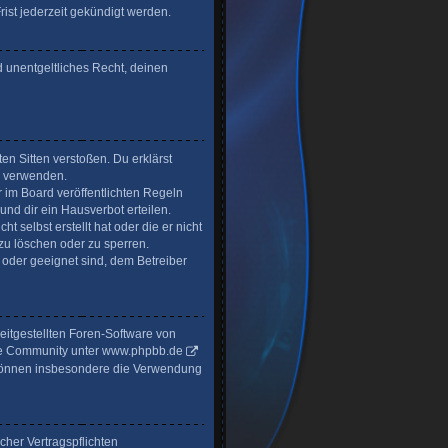
ist jederzeit gekündigt werden.
d unentgeltliches Recht, deinen
ten Sitten verstoßen. Du erklärst
u verwenden.
im Board veröffentlichten Regeln
nd dir ein Hausverbot erteilen.
t selbst erstellt hat oder die er nicht
zu löschen oder zu sperren.
 oder geeignet sind, dem Betreiber
reitgestellten Foren-Software von
ge Community unter
www.phpbb.de
ie können insbesondere die Verwendung
cher Vertragspflichten