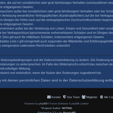
äden, die auf ein vorsätzliches oder grob fahrlässiges Verhalten zurückzuführen sind.
re entgangenen Gewinn.
brauchern außer bei vorsätzlichem oder grob fahrlässigem Verhalten oder bei Sch
Verletzung wesentlicher Vertragspflichten (Kardinalpflichten) auf die bei Vertrags
 übrigen der Höhe nach auf die vertragstypischen Durchschnittsschäden begrenzt. 
re entgangenen Gewinn.
ernehmern außer bei der Verletzung von Leben, Körper und Gesundheit oder vorsä
die bei Vertragsschluss typischerweise vorhersehbaren Schäden und im Übrigen der
. Dies gilt auch für mittelbare Schäden, insbesondere entgangenen Gewinn.
ätze a bis c gilt sinngemäß auch zugunsten der Mitarbeiter und Erfüllungsgehilfe
us zwingendem nationalem Recht bleiben unberührt.
die Nutzungsbedingungen und die Datenschutzerklärung zu ändern. Die Änderung wir
n Änderungen zu widersprechen. Im Falle des Widerspruchs erlischt das zwischen d
mit sofortiger Wirkung.
rkannt und verbindlich, wenn der Nutzer den Änderungen zugestimmt hat.
mit deinen persönlichen Daten sind in der Datenschutzerklärung entha
Kontakt
Das Team
Mitglieder
Alle Co
Powered by
phpBB
® Forum Software © phpBB Limited
*
Original Author:
NOTHAL
*
Updated to 3.3.x by
MannixMD