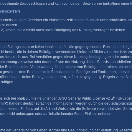
unbestimmte Zeit geschlossen und kann von beiden Seiten ohne Einhaltung einer Fr
GSRECHTEN
gs erteilst du dem Betreiber ein einfaches, zeitlich und räumlich unbeschränktes un
 zu nutzen.
2, Unterpunkt a bleibt auch nach Kündigung des Nutzungsvertrages bestehen.
eines Beitrags, dass er keine Inhalte enthält, die gegen geltendes Recht oder die gu
t besitzt, die in deinen Beiträgen verwendeten Links und Bilder zu setzen bzw. z
das Hausrecht aus. Bei Verstößen gegen diese Nutzungsbedingungen oder anderer 
Abmahnung zeitweise oder dauerhaft von der Nutzung dieses Boards ausschließen u
r Betreiber keine Verantwortung für die Inhalte von Beiträgen übernimmt, die er nich
gestattest dem Betreiber, dein Benutzerkonto, Beiträge und Funktionen jederzeit 
rüber hinaus, deine Beiträge abzuändern, sofern sie gegen o. g. Regeln verstoßen
uzufügen.
s sich bei phpBB um eine unter der „
GNU General Public License v2
“ (GPL) be
om
) handelt; deutschsprachige Informationen werden durch die deutschsprachi
 haben keinen Einfluss auf die Art und Weise, wie die Software verwendet wird. S
ecke nicht untersagen oder auf Inhalte fremder Foren Einfluss nehmen.
ahme der Verletzung von Leben, Körper und Gesundheit und der Verletzung wesentli