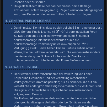
löschen oder zu sperren.
Du gestattest dem Betreiber darüber hinaus, deine Beiträge
abzuändern, sofern sie gegen o. g. Regeln verstoßen oder geeignet
sind, dem Betreiber oder einem Dritten Schaden zuzufügen.
4. GENERAL PUBLIC LICENSE
Du nimmst zur Kenntnis, dass es sich bei phpBB um eine unter der „
GNU General Public License v2
“ (GPL) bereitgestellten Foren-
Software von phpBB Limited (
www.phpbb.com
) handelt;
deutschsprachige Informationen werden durch die
deutschsprachige Community unter
www.phpbb.de
zur
Verfügung gestellt. Beide haben keinen Einfluss auf die Art und
Weise, wie die Software verwendet wird. Sie können insbesondere
die Verwendung der Software für bestimmte Zwecke nicht
untersagen oder auf Inhalte fremder Foren Einfluss nehmen.
5. GEWÄHRLEISTUNG
Der Betreiber haftet mit Ausnahme der Verletzung von Leben,
Körper und Gesundheit und der Verletzung wesentlicher
Vertragspflichten (Kardinalpflichten) nur für Schäden, die auf ein
vorsätzliches oder grob fahrlässiges Verhalten zurückzuführen sind.
Dies gilt auch für mittelbare Folgeschäden wie insbesondere
entgangenen Gewinn.
Die Haftung ist gegenüber Verbrauchern außer bei vorsätzlichem
oder grob fahrlässigem Verhalten oder bei Schäden aus der
Verletzung von Leben, Körper und Gesundheit und der Verletzung