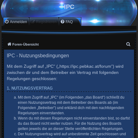
IPC
Anmelden
Registrieren
FAQ
S
Foren-Übersicht
u
IPC - Nutzungsbedingungen
c
Mit dem Zugriff auf „IPC“ („https://ipc.pebkac.at/forum“) wird
h
zwischen dir und dem Betreiber ein Vertrag mit folgenden
e
Regelungen geschlossen:
1. NUTZUNGSVERTRAG
Mit dem Zugriff auf „IPC“ (im Folgenden „das Board“) schließt du
einen Nutzungsvertrag mit dem Betreiber des Boards ab (im
Folgenden „Betreiber“) und erklärst dich mit den nachfolgenden
Regelungen einverstanden.
Wenn du mit diesen Regelungen nicht einverstanden bist, so darfst
du das Board nicht weiter nutzen. Für die Nutzung des Boards
gelten jeweils die an dieser Stelle veröffentlichten Regelungen.
Der Nutzungsvertrag wird auf unbestimmte Zeit geschlossen und