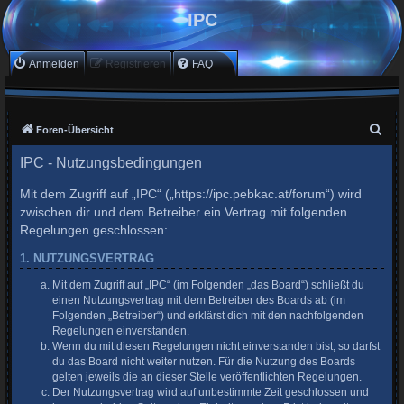
IPC
Anmelden
Registrieren
FAQ
S
Foren-Übersicht
u
IPC - Nutzungsbedingungen
c
Mit dem Zugriff auf „IPC“ („https://ipc.pebkac.at/forum“) wird
h
zwischen dir und dem Betreiber ein Vertrag mit folgenden
e
Regelungen geschlossen:
1. NUTZUNGSVERTRAG
Mit dem Zugriff auf „IPC“ (im Folgenden „das Board“) schließt du
einen Nutzungsvertrag mit dem Betreiber des Boards ab (im
Folgenden „Betreiber“) und erklärst dich mit den nachfolgenden
Regelungen einverstanden.
Wenn du mit diesen Regelungen nicht einverstanden bist, so darfst
du das Board nicht weiter nutzen. Für die Nutzung des Boards
gelten jeweils die an dieser Stelle veröffentlichten Regelungen.
Der Nutzungsvertrag wird auf unbestimmte Zeit geschlossen und