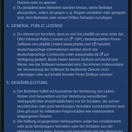
löschen oder zu sperren.
Du gestattest dem Betreiber darüber hinaus, deine Beiträge
abzuändern, sofern sie gegen o. g. Regeln verstoßen oder geeignet
sind, dem Betreiber oder einem Dritten Schaden zuzufügen.
4. GENERAL PUBLIC LICENSE
Du nimmst zur Kenntnis, dass es sich bei phpBB um eine unter der „
GNU General Public License v2
“ (GPL) bereitgestellten Foren-
Software von phpBB Limited (
www.phpbb.com
) handelt;
deutschsprachige Informationen werden durch die
deutschsprachige Community unter
www.phpbb.de
zur
Verfügung gestellt. Beide haben keinen Einfluss auf die Art und
Weise, wie die Software verwendet wird. Sie können insbesondere
die Verwendung der Software für bestimmte Zwecke nicht
untersagen oder auf Inhalte fremder Foren Einfluss nehmen.
5. GEWÄHRLEISTUNG
Der Betreiber haftet mit Ausnahme der Verletzung von Leben,
Körper und Gesundheit und der Verletzung wesentlicher
Vertragspflichten (Kardinalpflichten) nur für Schäden, die auf ein
vorsätzliches oder grob fahrlässiges Verhalten zurückzuführen sind.
Dies gilt auch für mittelbare Folgeschäden wie insbesondere
entgangenen Gewinn.
Die Haftung ist gegenüber Verbrauchern außer bei vorsätzlichem
oder grob fahrlässigem Verhalten oder bei Schäden aus der
Verletzung von Leben, Körper und Gesundheit und der Verletzung