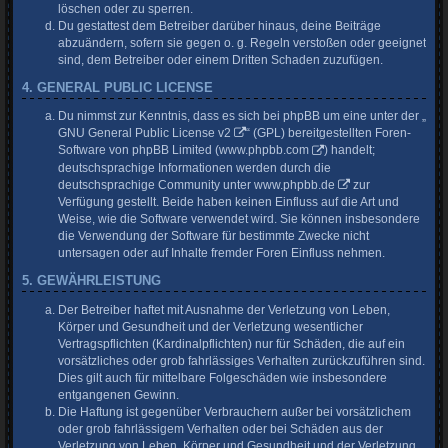
löschen oder zu sperren.
Du gestattest dem Betreiber darüber hinaus, deine Beiträge
abzuändern, sofern sie gegen o. g. Regeln verstoßen oder geeignet
sind, dem Betreiber oder einem Dritten Schaden zuzufügen.
4. GENERAL PUBLIC LICENSE
Du nimmst zur Kenntnis, dass es sich bei phpBB um eine unter der „
GNU General Public License v2
“ (GPL) bereitgestellten Foren-
Software von phpBB Limited (
www.phpbb.com
) handelt;
deutschsprachige Informationen werden durch die
deutschsprachige Community unter
www.phpbb.de
zur
Verfügung gestellt. Beide haben keinen Einfluss auf die Art und
Weise, wie die Software verwendet wird. Sie können insbesondere
die Verwendung der Software für bestimmte Zwecke nicht
untersagen oder auf Inhalte fremder Foren Einfluss nehmen.
5. GEWÄHRLEISTUNG
Der Betreiber haftet mit Ausnahme der Verletzung von Leben,
Körper und Gesundheit und der Verletzung wesentlicher
Vertragspflichten (Kardinalpflichten) nur für Schäden, die auf ein
vorsätzliches oder grob fahrlässiges Verhalten zurückzuführen sind.
Dies gilt auch für mittelbare Folgeschäden wie insbesondere
entgangenen Gewinn.
Die Haftung ist gegenüber Verbrauchern außer bei vorsätzlichem
oder grob fahrlässigem Verhalten oder bei Schäden aus der
Verletzung von Leben, Körper und Gesundheit und der Verletzung