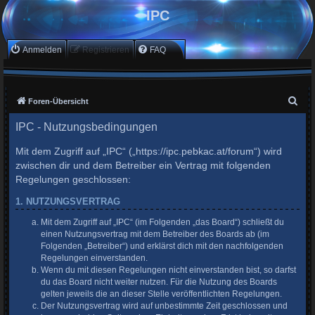
IPC
Anmelden
Registrieren
FAQ
S
Foren-Übersicht
u
IPC - Nutzungsbedingungen
c
Mit dem Zugriff auf „IPC“ („https://ipc.pebkac.at/forum“) wird
h
zwischen dir und dem Betreiber ein Vertrag mit folgenden
e
Regelungen geschlossen:
1. NUTZUNGSVERTRAG
Mit dem Zugriff auf „IPC“ (im Folgenden „das Board“) schließt du
einen Nutzungsvertrag mit dem Betreiber des Boards ab (im
Folgenden „Betreiber“) und erklärst dich mit den nachfolgenden
Regelungen einverstanden.
Wenn du mit diesen Regelungen nicht einverstanden bist, so darfst
du das Board nicht weiter nutzen. Für die Nutzung des Boards
gelten jeweils die an dieser Stelle veröffentlichten Regelungen.
Der Nutzungsvertrag wird auf unbestimmte Zeit geschlossen und