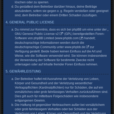
löschen oder zu sperren.
Du gestattest dem Betreiber darüber hinaus, deine Beiträge
abzuändern, sofern sie gegen o. g. Regeln verstoßen oder geeignet
sind, dem Betreiber oder einem Dritten Schaden zuzufügen.
4. GENERAL PUBLIC LICENSE
Du nimmst zur Kenntnis, dass es sich bei phpBB um eine unter der „
GNU General Public License v2
“ (GPL) bereitgestellten Foren-
Software von phpBB Limited (
www.phpbb.com
) handelt;
deutschsprachige Informationen werden durch die
deutschsprachige Community unter
www.phpbb.de
zur
Verfügung gestellt. Beide haben keinen Einfluss auf die Art und
Weise, wie die Software verwendet wird. Sie können insbesondere
die Verwendung der Software für bestimmte Zwecke nicht
untersagen oder auf Inhalte fremder Foren Einfluss nehmen.
5. GEWÄHRLEISTUNG
Der Betreiber haftet mit Ausnahme der Verletzung von Leben,
Körper und Gesundheit und der Verletzung wesentlicher
Vertragspflichten (Kardinalpflichten) nur für Schäden, die auf ein
vorsätzliches oder grob fahrlässiges Verhalten zurückzuführen sind.
Dies gilt auch für mittelbare Folgeschäden wie insbesondere
entgangenen Gewinn.
Die Haftung ist gegenüber Verbrauchern außer bei vorsätzlichem
oder grob fahrlässigem Verhalten oder bei Schäden aus der
Verletzung von Leben, Körper und Gesundheit und der Verletzung