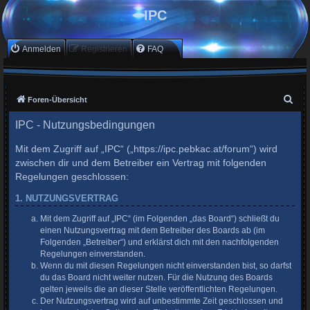
IPC
Anmelden
Registrieren
FAQ
S
Foren-Übersicht
u
IPC - Nutzungsbedingungen
c
Mit dem Zugriff auf „IPC“ („https://ipc.pebkac.at/forum“) wird
h
zwischen dir und dem Betreiber ein Vertrag mit folgenden
e
Regelungen geschlossen:
1. NUTZUNGSVERTRAG
Mit dem Zugriff auf „IPC“ (im Folgenden „das Board“) schließt du
einen Nutzungsvertrag mit dem Betreiber des Boards ab (im
Folgenden „Betreiber“) und erklärst dich mit den nachfolgenden
Regelungen einverstanden.
Wenn du mit diesen Regelungen nicht einverstanden bist, so darfst
du das Board nicht weiter nutzen. Für die Nutzung des Boards
gelten jeweils die an dieser Stelle veröffentlichten Regelungen.
Der Nutzungsvertrag wird auf unbestimmte Zeit geschlossen und