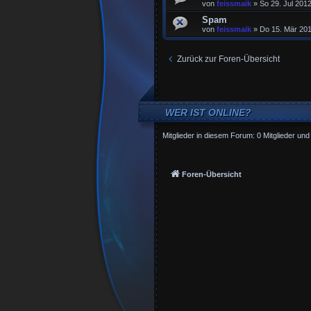
von
feissmaik
»
So 29. Jul 2012
Spam
von
feissmaik
»
Do 15. Mär 201
Zurück zur Foren-Übersicht
WER IST ONLINE?
Mitglieder in diesem Forum: 0 Mitglieder und
Foren-Übersicht