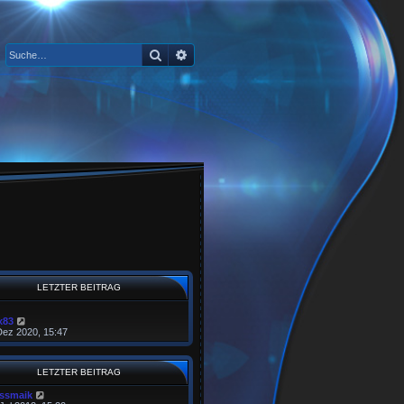
Suche
Erweiterte Suche
LETZTER BEITRAG
N
x83
e
Dez 2020, 15:47
u
e
s
LETZTER BEITRAG
t
e
issmaik
r