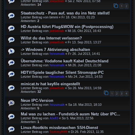
Letzter Beitrag von
jensebub
«
Sa 2. Nov 2013, 07:58
Antworten:
14
1
2
Staatsschutz - Pass auf, was du ins Netz stellst!
Letzter Beitrag von
bimmi
«
Fr 18. Okt 2013, 01:23
Antworten:
2
HD Austria führt Plug&WOW ein (Postprocessing)
Letzter Beitrag von
jensebub
«
Mi 16. Okt 2013, 16:43
Willst du das Internet verlassen?
Letzter Beitrag von
jensebub
«
Fr 13. Sep 2013, 13:27
-> Windows 7 Aktivierung abschalten
Letzter Beitrag von
feissmaik
«
Fr 26. Jul 2013, 14:41
Übernahme: Vodafone kauft Kabel Deutschland
Letzter Beitrag von
feissmaik
«
Mi 26. Jun 2013, 21:08
HDTV/Spiele tauglicher Silent Stromspar-PC
Letzter Beitrag von
feissmaik
«
Mo 24. Jun 2013, 14:53
minicat.tv hat keyfile eingestellt
Letzter Beitrag von
jensebub
«
So 26. Mai 2013, 14:59
Antworten:
32
1
2
3
4
Neue IPC-Version
Letzter Beitrag von
feissmaik
«
Sa 18. Mai 2013, 18:10
Antworten:
5
Mal was zu lachen - Fundstück ausm Netz über IPC...
Letzter Beitrag von
Alx83
«
So 5. Mai 2013, 22:56
Antworten:
1
Linux-Rootkits missbrauchen SSH-Dienst
Letzter Beitrag von
TommyH99
«
Di 26. Feb 2013, 11:35