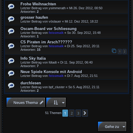
Frohe Weihnachten
Letzter Beitrag von
ysimmerath
«
Mi 26. Dez 2012, 00:50
Antworten:
2
grosser haufen
Letzter Beitrag von
vöslauer
«
Mi 12. Dez 2012, 18:22
Oscam-Board vor Schliessung
Letzter Beitrag von
feissmaik
«
So 30. Sep 2012, 15:48
Antworten:
1
CS Piraten im Arsch??????
Letzter Beitrag von
feissmaik
«
Di 25. Sep 2012, 20:11
Antworten:
15
1
2
Info Sky Italia
Letzter Beitrag von
fdtadt
«
Di 11. Sep 2012, 06:40
Antworten:
7
Neue Spiele Konsole mit Android
Letzter Beitrag von
feissmaik
«
Di 7. Aug 2012, 21:51
durchlesen
Letzter Beitrag von
bpf_cluster
«
So 5. Aug 2012, 21:11
Antworten:
2
Neues Thema
1
2
3
Nächste
51 Themen
Gehe zu