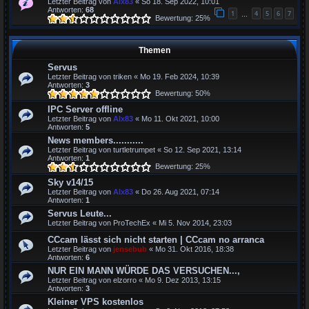
Letzter Beitrag von
Alx83
«
So 18. Sep 2022, 10:01
Antworten:
68
1
4
5
6
7
…
Bewertung: 25%
Themen
Servus
Letzter Beitrag von
triken
«
Mo 19. Feb 2024, 10:39
Antworten:
3
Bewertung: 50%
IPC Server offline
Letzter Beitrag von
Alx83
«
Mo 11. Okt 2021, 10:00
Antworten:
5
News members...........
Letzter Beitrag von
turtletrumpet
«
So 12. Sep 2021, 13:14
Antworten:
1
Bewertung: 25%
Sky v14/15
Letzter Beitrag von
Alx83
«
Do 26. Aug 2021, 07:14
Antworten:
1
Servus Leute...
Letzter Beitrag von
ProTechEx
«
Mi 5. Nov 2014, 23:03
CCcam lässt sich nicht starten | CCcam no arranca
Letzter Beitrag von
jensebub
«
Mo 31. Okt 2016, 18:38
Antworten:
6
NUR EIN MANN WÜRDE DAS VERSUCHEN...,
Letzter Beitrag von
elzorro
«
Mo 9. Dez 2013, 13:15
Antworten:
3
Kleiner VPS kostenlos