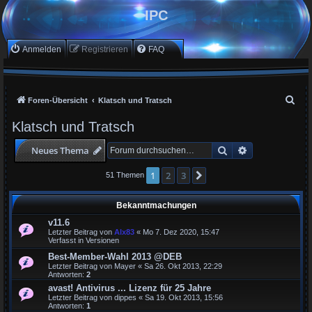
IPC
Anmelden
Registrieren
FAQ
S
Foren-Übersicht
Klatsch und Tratsch
u
Klatsch und Tratsch
c
Suche
Erweiterte Suc
Neues Thema
h
e
1
2
3
Nächste
51 Themen
Bekanntmachungen
v11.6
Letzter Beitrag von
Alx83
«
Mo 7. Dez 2020, 15:47
Verfasst in
Versionen
Best-Member-Wahl 2013 @DEB
Letzter Beitrag von
Mayer
«
Sa 26. Okt 2013, 22:29
Antworten:
2
avast! Antivirus ... Lizenz für 25 Jahre
Letzter Beitrag von
dippes
«
Sa 19. Okt 2013, 15:56
Antworten:
1