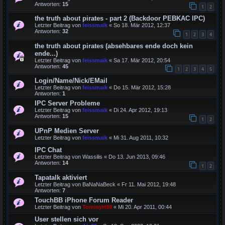
Antworten:
15
1
2
the truth about pirates - part 2 (Backdoor PEBKAC IPC)
Letzter Beitrag von
feissmaik
«
So 18. Mär 2012, 12:37
Antworten:
32
1
2
3
4
the truth about pirates (absehbares ende doch kein
ende...)
Letzter Beitrag von
feissmaik
«
Sa 17. Mär 2012, 20:54
Antworten:
45
1
2
3
4
5
Login/Name/Nick/EMail
Letzter Beitrag von
feissmaik
«
Do 15. Mär 2012, 15:28
Antworten:
1
IPC Server Probleme
Letzter Beitrag von
feissmaik
«
Di 24. Apr 2012, 19:13
Antworten:
15
1
2
UPnP Medien Server
Letzter Beitrag von
feissmaik
«
Mi 31. Aug 2011, 10:32
IPC Chat
Letzter Beitrag von
Wassilis
«
Do 13. Jun 2013, 09:46
Antworten:
14
1
2
Tapatalk aktiviert
Letzter Beitrag von
BaNaNaBeck
«
Fr 11. Mai 2012, 19:48
Antworten:
7
TouchBB iPhone Forum Reader
Letzter Beitrag von
TommyH99
«
Mi 20. Apr 2011, 00:44
User stellen sich vor