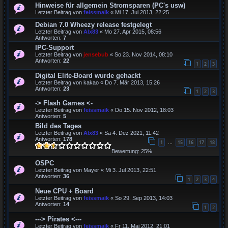
Hinweise für allgemein Stromsparen (PC's usw)
Letzter Beitrag von
feissmaik
«
Mi 17. Jul 2013, 22:25
Debian 7.0 Wheezy release festgelegt
Letzter Beitrag von
Alx83
«
Mo 27. Apr 2015, 08:56
Antworten:
7
IPC-Support
Letzter Beitrag von
jensebub
«
So 23. Nov 2014, 08:10
Antworten:
22
1
2
3
Digital Elite-Board wurde gehackt
Letzter Beitrag von
kakao
«
Do 7. Mär 2013, 15:26
Antworten:
23
1
2
3
-> Flash Games <-
Letzter Beitrag von
feissmaik
«
Do 15. Nov 2012, 18:03
Antworten:
5
Bild des Tages
Letzter Beitrag von
Alx83
«
Sa 4. Dez 2021, 11:42
Antworten:
178
1
15
16
17
18
…
Bewertung: 25%
OSPC
Letzter Beitrag von
Mayer
«
Mi 3. Jul 2013, 22:51
Antworten:
36
1
2
3
4
Neue CPU + Board
Letzter Beitrag von
feissmaik
«
So 29. Sep 2013, 14:03
Antworten:
14
1
2
---> Pirates <---
Letzter Beitrag von
feissmaik
«
Fr 11. Mai 2012, 21:01