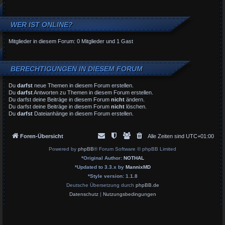
WER IST ONLINE?
Mitglieder in diesem Forum: 0 Mitglieder und 1 Gast
BERECHTIGUNGEN IN DIESEM FORUM
Du
darfst
neue Themen in diesem Forum erstellen.
Du
darfst
Antworten zu Themen in diesem Forum erstellen.
Du darfst deine Beiträge in diesem Forum
nicht
ändern.
Du darfst deine Beiträge in diesem Forum
nicht
löschen.
Du
darfst
Dateianhänge in diesem Forum erstellen.
Foren-Übersicht
Alle Zeiten sind
UTC+01:00
Powered by
phpBB
® Forum Software © phpBB Limited
*
Original Author:
NOTHAL
*
Updated to 3.3.x by
MannixMD
*
Style version: 1.1.8
Deutsche Übersetzung durch
phpBB.de
Datenschutz
|
Nutzungsbedingungen