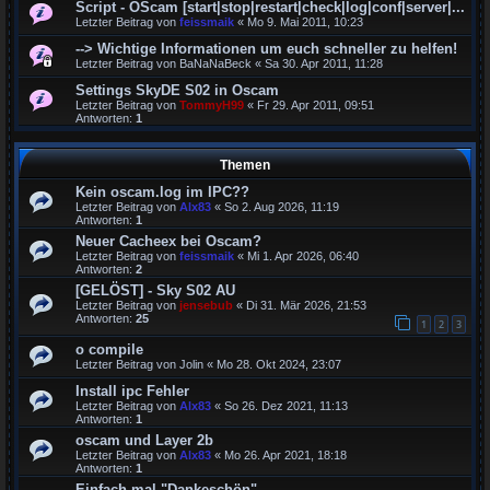
Script - OScam [start|stop|restart|check|log|conf|server|...
Letzter Beitrag von
feissmaik
«
Mo 9. Mai 2011, 10:23
--> Wichtige Informationen um euch schneller zu helfen!
Letzter Beitrag von
BaNaNaBeck
«
Sa 30. Apr 2011, 11:28
Settings SkyDE S02 in Oscam
Letzter Beitrag von
TommyH99
«
Fr 29. Apr 2011, 09:51
Antworten:
1
Themen
Kein oscam.log im IPC??
Letzter Beitrag von
Alx83
«
So 2. Aug 2026, 11:19
Antworten:
1
Neuer Cacheex bei Oscam?
Letzter Beitrag von
feissmaik
«
Mi 1. Apr 2026, 06:40
Antworten:
2
[GELÖST] - Sky S02 AU
Letzter Beitrag von
jensebub
«
Di 31. Mär 2026, 21:53
Antworten:
25
1
2
3
o compile
Letzter Beitrag von
Jolin
«
Mo 28. Okt 2024, 23:07
Install ipc Fehler
Letzter Beitrag von
Alx83
«
So 26. Dez 2021, 11:13
Antworten:
1
oscam und Layer 2b
Letzter Beitrag von
Alx83
«
Mo 26. Apr 2021, 18:18
Antworten:
1
Einfach mal "Dankeschön"