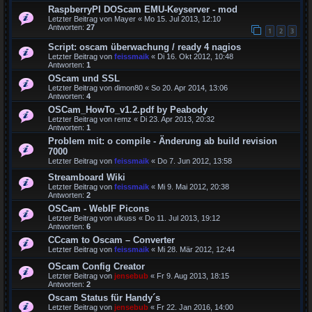
RaspberryPI DOScam EMU-Keyserver - mod
Letzter Beitrag von
Mayer
«
Mo 15. Jul 2013, 12:10
Antworten:
27
1
2
3
Script: oscam überwachung / ready 4 nagios
Letzter Beitrag von
feissmaik
«
Di 16. Okt 2012, 10:48
Antworten:
1
OScam und SSL
Letzter Beitrag von
dimon80
«
So 20. Apr 2014, 13:06
Antworten:
4
OSCam_HowTo_v1.2.pdf by Peabody
Letzter Beitrag von
remz
«
Di 23. Apr 2013, 20:32
Antworten:
1
Problem mit: o compile - Änderung ab build revision
7000
Letzter Beitrag von
feissmaik
«
Do 7. Jun 2012, 13:58
Streamboard Wiki
Letzter Beitrag von
feissmaik
«
Mi 9. Mai 2012, 20:38
Antworten:
2
OSCam - WebIF Picons
Letzter Beitrag von
ulkuss
«
Do 11. Jul 2013, 19:12
Antworten:
6
CCcam to Oscam – Converter
Letzter Beitrag von
feissmaik
«
Mi 28. Mär 2012, 12:44
OScam Config Creator
Letzter Beitrag von
jensebub
«
Fr 9. Aug 2013, 18:15
Antworten:
2
Oscam Status für Handy´s
Letzter Beitrag von
jensebub
«
Fr 22. Jan 2016, 14:00