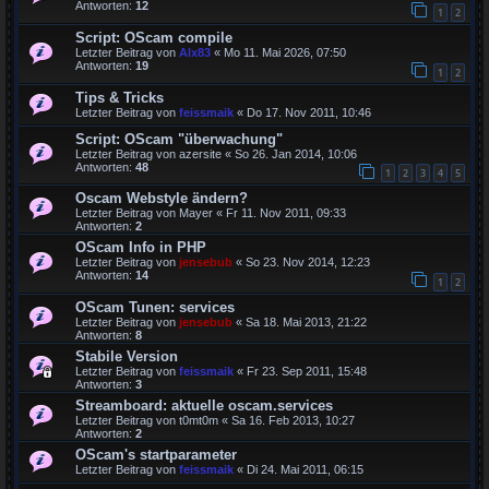
Antworten:
12
1
2
Script: OScam compile
Letzter Beitrag von
Alx83
«
Mo 11. Mai 2026, 07:50
Antworten:
19
1
2
Tips & Tricks
Letzter Beitrag von
feissmaik
«
Do 17. Nov 2011, 10:46
Script: OScam "überwachung"
Letzter Beitrag von
azersite
«
So 26. Jan 2014, 10:06
Antworten:
48
1
2
3
4
5
Oscam Webstyle ändern?
Letzter Beitrag von
Mayer
«
Fr 11. Nov 2011, 09:33
Antworten:
2
OScam Info in PHP
Letzter Beitrag von
jensebub
«
So 23. Nov 2014, 12:23
Antworten:
14
1
2
OScam Tunen: services
Letzter Beitrag von
jensebub
«
Sa 18. Mai 2013, 21:22
Antworten:
8
Stabile Version
Letzter Beitrag von
feissmaik
«
Fr 23. Sep 2011, 15:48
Antworten:
3
Streamboard: aktuelle oscam.services
Letzter Beitrag von
t0mt0m
«
Sa 16. Feb 2013, 10:27
Antworten:
2
OScam's startparameter
Letzter Beitrag von
feissmaik
«
Di 24. Mai 2011, 06:15