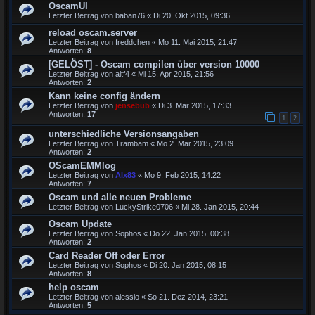
OscamUI
Letzter Beitrag von
baban76
«
Di 20. Okt 2015, 09:36
reload oscam.server
Letzter Beitrag von
freddchen
«
Mo 11. Mai 2015, 21:47
Antworten:
8
[GELÖST] - Oscam compilen über version 10000
Letzter Beitrag von
altf4
«
Mi 15. Apr 2015, 21:56
Antworten:
2
Kann keine config ändern
Letzter Beitrag von
jensebub
«
Di 3. Mär 2015, 17:33
Antworten:
17
1
2
unterschiedliche Versionsangaben
Letzter Beitrag von
Trambam
«
Mo 2. Mär 2015, 23:09
Antworten:
2
OScamEMMlog
Letzter Beitrag von
Alx83
«
Mo 9. Feb 2015, 14:22
Antworten:
7
Oscam und alle neuen Probleme
Letzter Beitrag von
LuckyStrike0706
«
Mi 28. Jan 2015, 20:44
Oscam Update
Letzter Beitrag von
Sophos
«
Do 22. Jan 2015, 00:38
Antworten:
2
Card Reader Off oder Error
Letzter Beitrag von
Sophos
«
Di 20. Jan 2015, 08:15
Antworten:
8
help oscam
Letzter Beitrag von
alessio
«
So 21. Dez 2014, 23:21
Antworten:
5