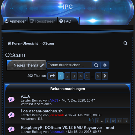
IPC
Anmelden
Registrieren
FAQ
S
Foren-Übersicht
OScam
u
OScam
c
Suche
Erweiterte Suc
Neues Thema
h
e
Seite
1
von
9
1
2
3
4
5
9
Nächste
202 Themen
…
Bekanntmachungen
v11.6
Letzter Beitrag von
Alx83
«
Mo 7. Dez 2020, 15:47
Verfasst in
Versionen
i os oscam-patches.sh
Letzter Beitrag von
jensebub
«
So 24. Mai 2015, 08:08
Antworten:
116
1
9
10
11
12
…
RaspberryPI DOScam V0.12 EMU-Keyserver - mod
Letzter Beitrag von
feissmaik
«
Mo 15. Jul 2013, 09:37