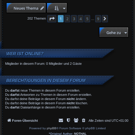
Neues Thema
Seite
1
von
9
1
2
3
4
5
9
Nächste
202 Themen
…
Gehe zu
WER IST ONLINE?
Mitglieder in diesem Forum: 0 Mitglieder und 2 Gäste
BERECHTIGUNGEN IN DIESEM FORUM
Du
darfst
neue Themen in diesem Forum erstellen.
Du
darfst
Antworten zu Themen in diesem Forum erstellen.
Du darfst deine Beiträge in diesem Forum
nicht
ändern.
Du darfst deine Beiträge in diesem Forum
nicht
löschen.
Du
darfst
Dateianhänge in diesem Forum erstellen.
Foren-Übersicht
Alle Zeiten sind
UTC+01:00
Powered by
phpBB
® Forum Software © phpBB Limited
*
Original Author:
NOTHAL