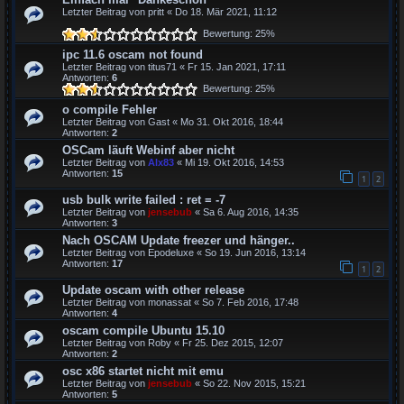
Letzter Beitrag von
pritt
«
Do 18. Mär 2021, 11:12
Bewertung: 25%
ipc 11.6 oscam not found
Letzter Beitrag von
titus71
«
Fr 15. Jan 2021, 17:11
Antworten:
6
Bewertung: 25%
o compile Fehler
Letzter Beitrag von
Gast
«
Mo 31. Okt 2016, 18:44
Antworten:
2
OSCam läuft Webinf aber nicht
Letzter Beitrag von
Alx83
«
Mi 19. Okt 2016, 14:53
Antworten:
15
1
2
usb bulk write failed : ret = -7
Letzter Beitrag von
jensebub
«
Sa 6. Aug 2016, 14:35
Antworten:
3
Nach OSCAM Update freezer und hänger..
Letzter Beitrag von
Epodeluxe
«
So 19. Jun 2016, 13:14
Antworten:
17
1
2
Update oscam with other release
Letzter Beitrag von
monassat
«
So 7. Feb 2016, 17:48
Antworten:
4
oscam compile Ubuntu 15.10
Letzter Beitrag von
Roby
«
Fr 25. Dez 2015, 12:07
Antworten:
2
osc x86 startet nicht mit emu
Letzter Beitrag von
jensebub
«
So 22. Nov 2015, 15:21
Antworten:
5