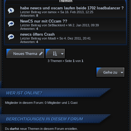
Themen
habe newcs und oscam laufen beide 1702 loadbalancer ?
Letzter Beitrag von
tamox
«
Sa 16. Feb 2013, 12:25
Antworten:
8
NewCS nur mit CCcam ??
Letzter Beitrag von
SirBlacklord
«
Mi 2. Jan 2013, 09:39
Antworten:
4
newcs öfters Crash
Letzter Beitrag von
fdtadt
«
So 4. Dez 2011, 20:41
Antworten:
4
Neues Thema
3 Themen • Seite
1
von
1
Gehe zu
WER IST ONLINE?
Mitglieder in diesem Forum: 0 Mitglieder und 1 Gast
BERECHTIGUNGEN IN DIESEM FORUM
Du
darfst
neue Themen in diesem Forum erstellen.