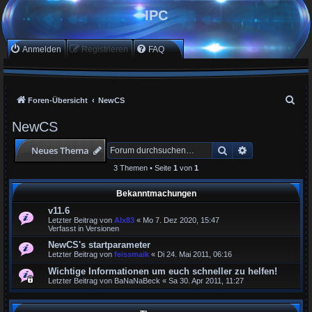
IPC
Anmelden
Registrieren
FAQ
S
Foren-Übersicht
NewCS
u
NewCS
c
Suche
Erweiterte Suc
Neues Thema
h
e
3 Themen • Seite
1
von
1
Bekanntmachungen
v11.6
Letzter Beitrag von
Alx83
«
Mo 7. Dez 2020, 15:47
Verfasst in
Versionen
NewCS's startparameter
Letzter Beitrag von
feissmaik
«
Di 24. Mai 2011, 06:16
Wichtige Informationen um euch schneller zu helfen!
Letzter Beitrag von
BaNaNaBeck
«
Sa 30. Apr 2011, 11:27