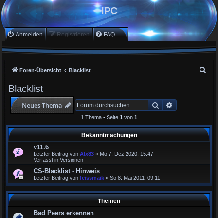
IPC
Anmelden
Registrieren
FAQ
S
Foren-Übersicht
Blacklist
u
Blacklist
c
Suche
Erweiterte Suc
Neues Thema
h
e
1 Thema • Seite
1
von
1
Bekanntmachungen
v11.6
Letzter Beitrag von
Alx83
«
Mo 7. Dez 2020, 15:47
Verfasst in
Versionen
CS-Blacklist - Hinweis
Letzter Beitrag von
feissmaik
«
So 8. Mai 2011, 09:11
Themen
Bad Peers erkennen