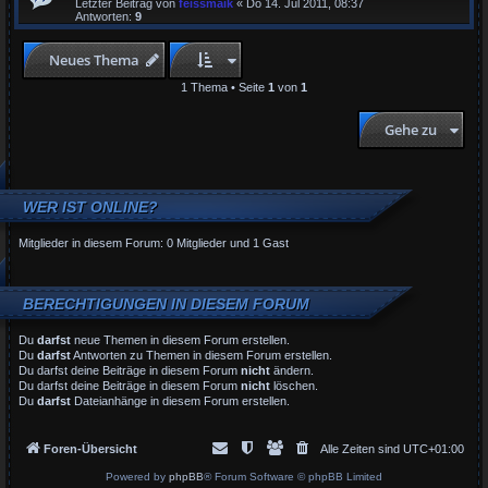
Letzter Beitrag von
feissmaik
«
Do 14. Jul 2011, 08:37
Antworten:
9
Neues Thema
1 Thema • Seite
1
von
1
Gehe zu
WER IST ONLINE?
Mitglieder in diesem Forum: 0 Mitglieder und 1 Gast
BERECHTIGUNGEN IN DIESEM FORUM
Du
darfst
neue Themen in diesem Forum erstellen.
Du
darfst
Antworten zu Themen in diesem Forum erstellen.
Du darfst deine Beiträge in diesem Forum
nicht
ändern.
Du darfst deine Beiträge in diesem Forum
nicht
löschen.
Du
darfst
Dateianhänge in diesem Forum erstellen.
Foren-Übersicht
Alle Zeiten sind
UTC+01:00
Powered by
phpBB
® Forum Software © phpBB Limited