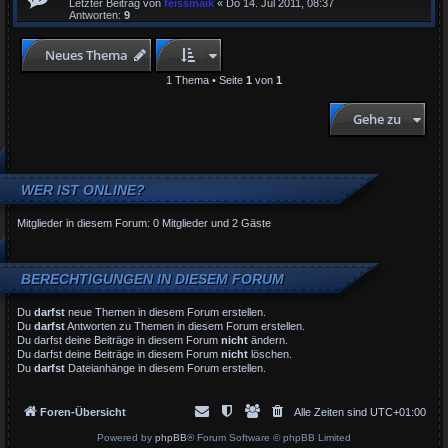
Letzter Beitrag von
feissmaik
«
Do 14. Jul 2011, 08:37
Antworten:
9
Neues Thema
1 Thema • Seite
1
von
1
Gehe zu
WER IST ONLINE?
Mitglieder in diesem Forum: 0 Mitglieder und 2 Gäste
BERECHTIGUNGEN IN DIESEM FORUM
Du
darfst
neue Themen in diesem Forum erstellen.
Du
darfst
Antworten zu Themen in diesem Forum erstellen.
Du darfst deine Beiträge in diesem Forum
nicht
ändern.
Du darfst deine Beiträge in diesem Forum
nicht
löschen.
Du
darfst
Dateianhänge in diesem Forum erstellen.
Foren-Übersicht
Alle Zeiten sind
UTC+01:00
Powered by
phpBB
® Forum Software © phpBB Limited