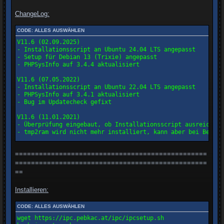
ChangeLog:
CODE:
ALLES AUSWÄHLEN
V11.6 (02.09.2025)

- Installationsscript an Ubuntu 24.04 LTS angepasst

- Setup für Debian 13 (Trixie) angepasst

- PHPSysInfo auf 3.4.4 aktualisiert

V11.6 (07.05.2022)

- Installationsscript an Ubuntu 22.04 LTS angepasst

- PHPSysInfo auf 3.4.1 aktualisiert

- Bug im Updatecheck gefixt

V11.6 (11.01.2021)

- Überprüfung eingebaut, ob Installationsscript ausreichend
- tmp2ram wird nicht mehr installiert, kann aber bei Bedarf
V11.6 (25.04.2020)

================================================
- Kompatiblität zu Ubuntu 20.04 LTS hergestellt

- PHPSysInfo auf 3.3.2 aktualisiert

================================================
==
V11.6 (30.09.2019)

- gbox für aarch64 (ARM 64-Bit) hinzugefügt. Diese kann auc
Installieren:
V11.6 (25.09.2018)

CODE:
ALLES AUSWÄHLEN
- Kompatiblitaet mit PHP 7.2 (Ubuntu 18.04) hergestellt

- Wenn ueber das WebIf CAMs aktivier oder deaktiviert werde
wget https://ipc.pebkac.at/ipc/ipcsetup.sh

  auf die MOTD und die Prozessliste in PHPSysInfo aus.
