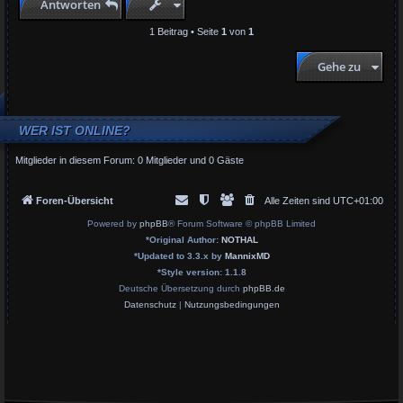
Antworten
o
b
1 Beitrag • Seite
1
von
1
e
n
Gehe zu
WER IST ONLINE?
Mitglieder in diesem Forum: 0 Mitglieder und 0 Gäste
Foren-Übersicht
Alle Zeiten sind
UTC+01:00
Powered by
phpBB
® Forum Software © phpBB Limited
*
Original Author:
NOTHAL
*
Updated to 3.3.x by
MannixMD
*
Style version: 1.1.8
Deutsche Übersetzung durch
phpBB.de
Datenschutz
|
Nutzungsbedingungen