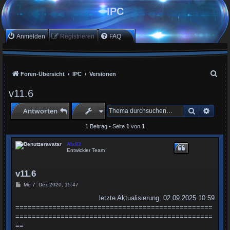
IPC
Anmelden
Registrieren
FAQ
S
Foren-Übersicht
IPC
Versionen
u
v11.6
c
Suche
Erwei
Antworten
h
e
1 Beitrag • Seite
1
von
1
Alx83
Entwickler Team
v11.6
B
Mo 7. Dez 2020, 15:47
e
i
letzte Aktualisierung: 02.09.2025 10:59
t
================================================
r
a
================================================
g
==