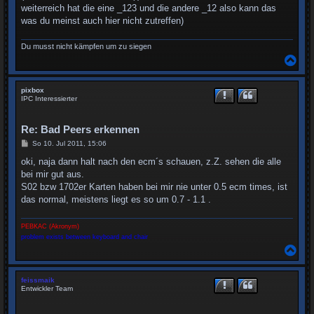
weiterreich hat die eine _123 und die andere _12 also kann das
was du meinst auch hier nicht zutreffen)
Du musst nicht kämpfen um zu siegen
N
a
c
h
pixbox
o
IPC Interessierter
b
e
n
Re: Bad Peers erkennen
B
So 10. Jul 2011, 15:06
e
i
oki, naja dann halt nach den ecm´s schauen, z.Z. sehen die alle
t
bei mir gut aus.
r
a
S02 bzw 1702er Karten haben bei mir nie unter 0.5 ecm times, ist
g
das normal, meistens liegt es so um 0.7 - 1.1 .
PEBKAC (Akronym)
problem exists between keyboard and chair
N
a
c
h
feissmaik
o
Entwickler Team
b
e