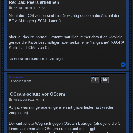
n
Re: Bad Peers erkennen
B
So 10. Jul 2011, 15:33
e
i
Nicht die ECM Zeiten sind hierfür wichtig sondern die Anzahl der
t
ECM Abfragen ( ECM Usage )
r
a
g
aber ja, das ist normal - kommt natürlich immer darauf an wieviele
gerade die Karte beschäftigen aber selbst eine "langsame" NAGRA
Karte hat ECMs von 0.5
Du musst nicht kämpfen um zu siegen
N
a
c
h
feissmaik
o
Entwickler Team
b
e
n
CCcam-schutz vor OScam
B
Mi 13. Jul 2011, 07:43
e
i
Achja, was mir gerade eingefallen ist (habs leider fast wieder
t
vergessen)
r
a
g
Der einfachste Weg sich gegen OScam-Betrüger (also jene die C-
Lines tauschen aber OScam nutzen und somit ggf