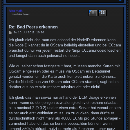
a
c
h
feissmaik
o
Entwickler Team
b
e
n
Re: Bad Peers erkennen
B
So 10. Jul 2011, 10:36
e
i
Ich glaub nicht das man das anhand der NodeID erkennen kann -
t
die NodeID kannst du in OScam beliebig einstellen und bei CCcam
r
a
brauchst du nur vor jedem restart die /tmp/.CCcam.nodeid löschen
g
und kriegst dann auch jedesmal ne neue...
Wie du selber schon festgestellt hast, müssen manche Karten mit
OScam eingelesen oder es muss via OScam ein Betatunnel
genutzt werden um die Karte auch komplett nutzen zu können...
Ob die NodeID nun von OScam oder CCcam stammt, sagt nichts
darüber aus ob er sein reshare missbraucht oder nicht!
Ich glaub das man sowas nur anhand der ECM Usage erkennen
kann - wenn du demjenigen bzw allen gleich viel reshare erlaubst
also maximal 2 (0:0:2) und er einen extra Server hat worauf er sich
selber auch erst verbinden muss um zu gucken, dann dürfte er
durchschnittlich nicht mehr als 40000 ECMs pro Stunde abfragen -
zumindest habe ich das so bei mir beobachten können, wenn
jemand >50k/h abfragt, nutzt er mehr als 2 reshare... eher ganz