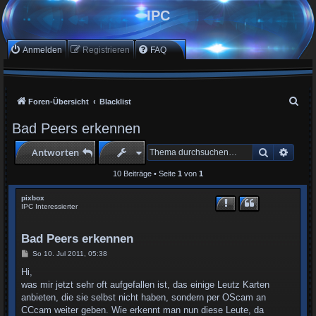
IPC
Anmelden
Registrieren
FAQ
S
Foren-Übersicht
Blacklist
u
Bad Peers erkennen
c
Suche
Erwei
Antworten
h
e
10 Beiträge • Seite
1
von
1
pixbox
IPC Interessierter
Bad Peers erkennen
B
So 10. Jul 2011, 05:38
e
i
Hi,
t
was mir jetzt sehr oft aufgefallen ist, das einige Leutz Karten
r
a
anbieten, die sie selbst nicht haben, sondern per OScam an
g
CCcam weiter geben. Wie erkennt man nun diese Leute, da