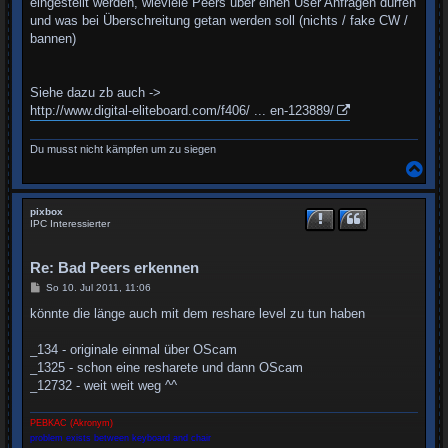
eingestellt werden, wieviele Peers über einen User Anfragen dürfen
und was bei Überschreitung getan werden soll (nichts / fake CW /
bannen)
Siehe dazu zb auch ->
http://www.digital-eliteboard.com/f406/ ... en-123889/
Du musst nicht kämpfen um zu siegen
N
a
c
h
pixbox
o
IPC Interessierter
b
e
n
Re: Bad Peers erkennen
B
So 10. Jul 2011, 11:06
e
i
könnte die länge auch mit dem reshare level zu tun haben
t
r
a
_134 - originale einmal über OScam
g
_1325 - schon eine resharete und dann OScam
_12732 - weit weit weg ^^
PEBKAC (Akronym)
problem exists between keyboard and chair