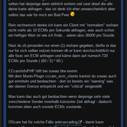
selten hat derjenige dann wirklich extrem viel user drauf die alle
deine karte abfragen - das ist denk ich eher unwarscheinlich aber
selbst das wär für mich ein Bad Peer
Rein rechnerisch denke ich kann ein Client mit "normalem" reshare
nicht mehr als 10 ECMs pro Sekunde abfragen, was auch schon
ein heftiger Wert ist wie ich finde... wären also 36000 pro Stunde
Hast du zb jemanden nur einen (1) reshare gegeben, dürfte er das
nur für sich selber nutzen können dh er kann durchschnittlich nur
alle 5sec ein ECM anfragen und käme dann auf nurnoch 720
ECMs pro Stunde ( (60 / 5) * 60 )
CCcamInfoPHP hilft bei sowas btw enorm
Mit dem Munin-Plugin cccam_ecm_clients kannst du sowas auch
gut ermitteln und beobachten - dort ist bereits ein "warning" was
der oberen Grenze entspricht und ein "critical" eingestellt
Man kann das auch gut beobachten wenn derjenige sehr viele
verschiedene Sender innerhalb kürzester Zeit abfragt - dadurch
kommen eben auch soviele ECMs zustande...
OScam hat für solche Fälle
anticascading
- damit kann