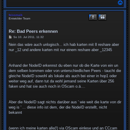
N
a
c
h
feissmaik
o
Entwickler Team
b
e
n
Re: Bad Peers erkennen
B
So 10. Jul 2011, 11:32
e
i
Nein das wäre auch unlogisch... ich hab karten mit 8 reshare aber
t
nur _12 und andere karten mit nur einem reshare aber _12345
r
a
g
Anhand der NodeID erkennst du eben nur ob die Karte von ein un
dem selben kommen oder von unterschiedlichen Peers - taucht die
gleiche NodeID sowohl als lokale als auch bei einer in hop1 oder
weiter weg auf, dann tut da wohl jemand seine Karten über 256
faken und hat sie auch noch in OScam o.ä....
Aber die NodeID sagt nichts darüber aus ' wie weit die karte von dir
weg is ' ... diese info ist dem, der die NodeID erstellt, nicht
bekannt
(wenn ich meine karten alle(!) via OScam einlese und an CCcam