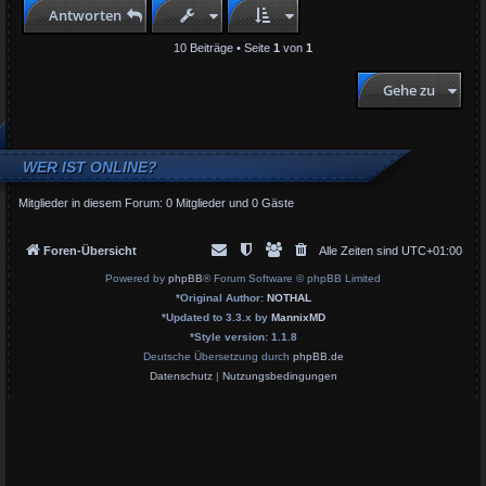
h
Antworten
o
b
10 Beiträge • Seite
1
von
1
e
n
Gehe zu
WER IST ONLINE?
Mitglieder in diesem Forum: 0 Mitglieder und 0 Gäste
Foren-Übersicht
Alle Zeiten sind
UTC+01:00
Powered by
phpBB
® Forum Software © phpBB Limited
*
Original Author:
NOTHAL
*
Updated to 3.3.x by
MannixMD
*
Style version: 1.1.8
Deutsche Übersetzung durch
phpBB.de
Datenschutz
|
Nutzungsbedingungen