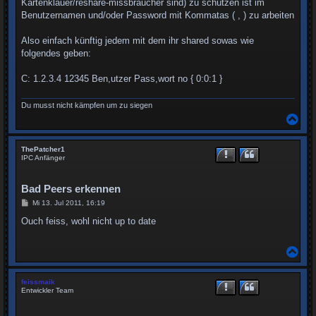
Kartenklauer/reshare-missbraucher sind) zu schützen ist im
Benutzernamen und/oder Password mit Kommatas ( , ) zu arbeiten
Also einfach künftig jedem mit dem ihr shared sowas wie
folgendes geben:
C: 1.2.3.4 12345 Ben,utzer Pass,wort no { 0:0:1 }
Du musst nicht kämpfen um zu siegen
N
a
c
h
ThePatcher1
o
IPC Anfänger
b
e
n
Bad Peers erkennen
B
Mi 13. Jul 2011, 16:19
e
i
Ouch feiss, wohl nicht up to date
t
r
a
N
g
a
c
h
feissmaik
o
Entwickler Team
b
e