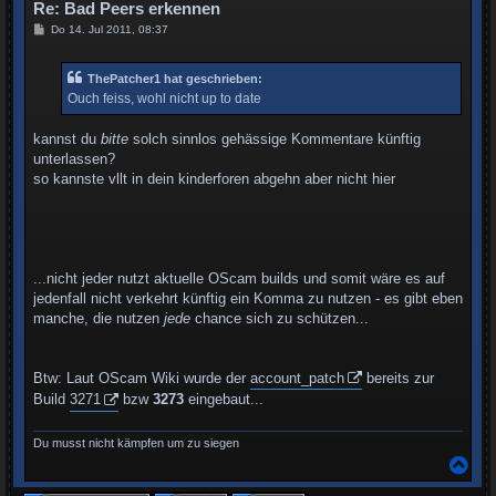
n
Re: Bad Peers erkennen
B
Do 14. Jul 2011, 08:37
e
i
t
ThePatcher1 hat geschrieben:
r
a
Ouch feiss, wohl nicht up to date
g
kannst du
bitte
solch sinnlos gehässige Kommentare künftig
unterlassen?
so kannste vllt in dein kinderforen abgehn aber nicht hier
...nicht jeder nutzt aktuelle OScam builds und somit wäre es auf
jedenfall nicht verkehrt künftig ein Komma zu nutzen - es gibt eben
manche, die nutzen
jede
chance sich zu schützen...
Btw: Laut OScam Wiki wurde der
account_patch
bereits zur
Build
3271
bzw
3273
eingebaut...
Du musst nicht kämpfen um zu siegen
N
a
c