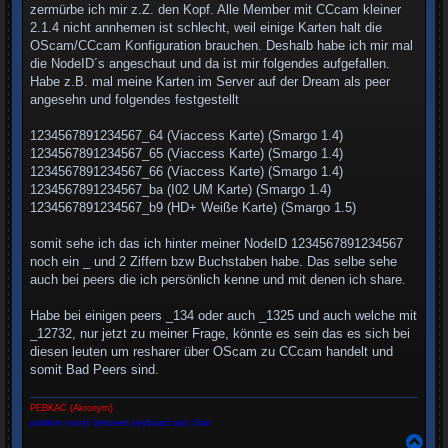
zermürbe ich mir z.Z. den Kopf. Alle Member mit CCcam kleiner
2.1.4 nicht annhemen ist schlecht, weil einige Karten halt die
OScam/CCcam Konfiguration brauchen. Deshalb habe ich mir mal
die NodeID´s angeschaut und da ist mir folgendes aufgefallen.
Habe z.B. mal meine Karten im Server auf der Dream als peer
angesehn und folgendes festgestellt
1234567891234567_64 (Viaccess Karte) (Smargo 1.4)
1234567891234567_65 (Viaccess Karte) (Smargo 1.4)
1234567891234567_66 (Viaccess Karte) (Smargo 1.4)
1234567891234567_ba (I02 UM Karte) (Smargo 1.4)
1234567891234567_b9 (HD+ Weiße Karte) (Smargo 1.5)
somit sehe ich das ich hinter meiner NodeID 1234567891234567
noch ein _ und 2 Ziffern bzw Buchstaben habe. Das selbe sehe
auch bei peers die ich persönlich kenne und mit denen ich share.
Habe bei einigen peers _134 oder auch _1325 und auch welche mit
_12732, nur jetzt zu meiner Frage, könnte es sein das es sich bei
diesen leuten um resharer über OScam zu CCcam handelt und
somit Bad Peers sind.
PEBKAC (Akronym)
problem exists between keyboard and chair
N