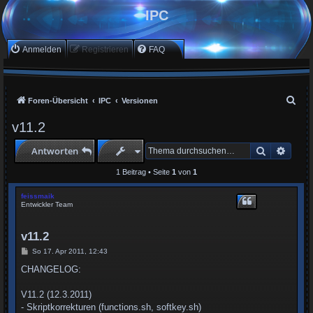
IPC
Anmelden
Registrieren
FAQ
S
Foren-Übersicht
IPC
Versionen
u
v11.2
c
Suche
Erwei
Antworten
h
e
1 Beitrag • Seite
1
von
1
feissmaik
Entwickler Team
v11.2
B
So 17. Apr 2011, 12:43
e
i
CHANGELOG:
t
r
a
V11.2 (12.3.2011)
g
- Skriptkorrekturen (functions.sh, softkey.sh)