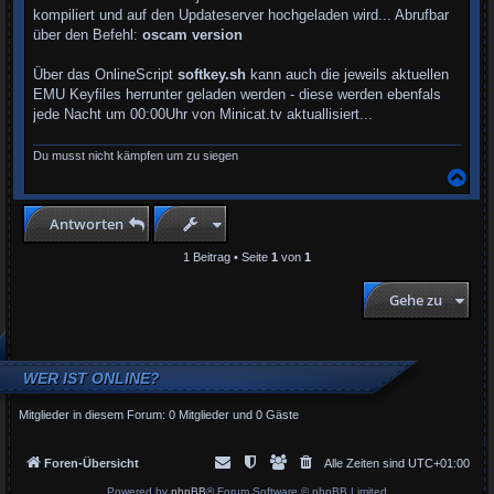
kompiliert und auf den Updateserver hochgeladen wird... Abrufbar
über den Befehl:
oscam version
Über das OnlineScript
softkey.sh
kann auch die jeweils aktuellen
EMU Keyfiles herrunter geladen werden - diese werden ebenfals
jede Nacht um 00:00Uhr von Minicat.tv aktuallisiert...
Du musst nicht kämpfen um zu siegen
N
a
c
h
Antworten
o
b
1 Beitrag • Seite
1
von
1
e
n
Gehe zu
WER IST ONLINE?
Mitglieder in diesem Forum: 0 Mitglieder und 0 Gäste
Foren-Übersicht
Alle Zeiten sind
UTC+01:00
Powered by
phpBB
® Forum Software © phpBB Limited