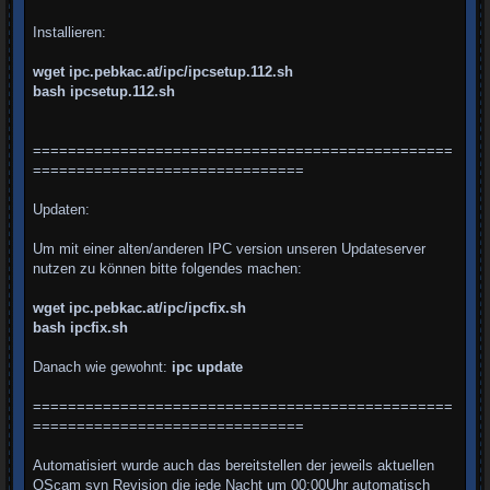
Installieren:
wget ipc.pebkac.at/ipc/ipcsetup.112.sh
bash ipcsetup.112.sh
================================================
===============================
Updaten:
Um mit einer alten/anderen IPC version unseren Updateserver
nutzen zu können bitte folgendes machen:
wget ipc.pebkac.at/ipc/ipcfix.sh
bash ipcfix.sh
Danach wie gewohnt:
ipc update
================================================
===============================
Automatisiert wurde auch das bereitstellen der jeweils aktuellen
OScam svn Revision die jede Nacht um 00:00Uhr automatisch