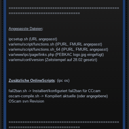
================================================
===============================
Angepasste Dateien
:
ipcsetup.sh (URL angepasst)
var/emu/script/functions.sh (IPURL, FMURL angepasst)
var/emu/script/functions.sh_64 (IPURL, FMURL angepasst)
var/www/ipc/page/links.php (PEBKAC logo.jpg eingefügt)
var/emu/conf/version (Zeitstempel auf 28.02 gesetzt)
Zusätzliche OnlineScripts
: (ipc os)
fail2ban.sh -> Installiert/konfiguriert fail2ban für CCcam
oscam-compile.sh -> Kompiliert aktuelle (oder angegebene)
OScam svn Revision
================================================
===============================