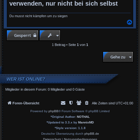
verwenden, nur nicht bei sich selbst
Du musst nicht kämpfen um zu siegen
N
a
c
h
Gesperrt
o
b
1 Beitrag • Seite
1
von
1
e
n
Gehe zu
WER IST ONLINE?
Mitglieder in diesem Forum: 0 Mitglieder und 0 Gäste
Foren-Übersicht
Alle Zeiten sind
UTC+01:00
Powered by
phpBB
® Forum Software © phpBB Limited
*
Original Author:
NOTHAL
*
Updated to 3.3.x by
MannixMD
*
Style version: 1.1.8
Deutsche Übersetzung durch
phpBB.de
Datenschutz
|
Nutzungsbedingungen