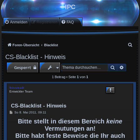
IPC
Anmelden
Registrieren
FAQ
S
Foren-Übersicht
Blacklist
u
CS-Blacklist - Hinweis
c
Suche
Erweite
Gesperrt
h
e
1 Beitrag • Seite
1
von
1
feissmaik
Entwickler Team
CS-Blacklist - Hinweis
B
So 8. Mai 2011, 09:11
e
i
Bitte stellt in diesem Bereich
keine
t
Vermutungen an!
r
a
Bitte habt feste Beweise die Ihr auch
g