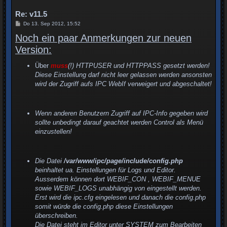
e
n
Re: v11.5
B
Do 13. Sep 2012, 15:52
e
Noch ein paar Anmerkungen zur neuen
i
t
Version:
r
a
g
Über
muss
(!) HTTPUSER und HTTPPASS gesetzt werden!
Diese Einstellung darf nicht leer gelassen werden ansonsten
wird der Zugriff aufs IPC WebIf verweigert und abgeschaltet!
Wenn anderen Benutzern Zugriff auf IPC-Info gegeben wird
sollte unbedingt darauf geachtet werden Control als Menü
einzustellen!
Die Datei
/var/www/ipc/page/include/config.php
beinhaltet ua. Einstellungen für Logs und Editor.
Ausserdem können dort WEBIF_CON , WEBIF_MENUE
sowie WEBIF_LOGS unabhängig von
eingestellt werden.
Erst wird die ipc.cfg eingelesen und danach die config.php
somit würde die config.php diese Einstellungen
überschreiben.
Die Datei steht im Editor unter SYSTEM zum Bearbeiten