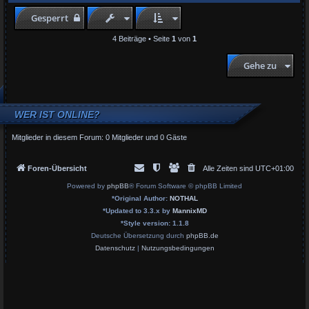
c
h
Gesperrt
o
b
4 Beiträge • Seite
1
von
1
e
n
Gehe zu
WER IST ONLINE?
Mitglieder in diesem Forum: 0 Mitglieder und 0 Gäste
Foren-Übersicht
Alle Zeiten sind
UTC+01:00
Powered by
phpBB
® Forum Software © phpBB Limited
*
Original Author:
NOTHAL
*
Updated to 3.3.x by
MannixMD
*
Style version: 1.1.8
Deutsche Übersetzung durch
phpBB.de
Datenschutz
|
Nutzungsbedingungen