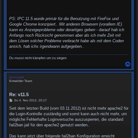
PS: IPC 11.5 wurde primär für die Benutzung mit FireFox und
Google Chrome konzipiert.. Mit anderen Browsern (vorallem IE)
kann es Anzeigeprobleme oder derartiges geben - darauf hab ich
Anfangs noch Rücksicht genommen aber als ich mehr Zeit mit
dem Lösen solcher Probleme verbracht habe als mit dem Coden
ansich, hab ichs irgendwann aufgegeben..
Du musst nicht kämpfen um zu siegen
N
a
c
h
feissmaik
o
Entwickler Team
b
e
n
Re: v11.5
B
So 4. Nov 2012, 20:17
e
i
Seit dem letzten Build (vom 03.11.2012) ist nicht mehr apache2 für
t
die Login-Kontrolle zuständig und somit kann auch nicht mehr, um
r
a
mögliche Fehlerhafte Loginversuche auszusperren, die standard
g
fail2ban jail für den apache2 genutzt werden..
Das kann jetzt über folgende fail2ban Konfiguration erreicht