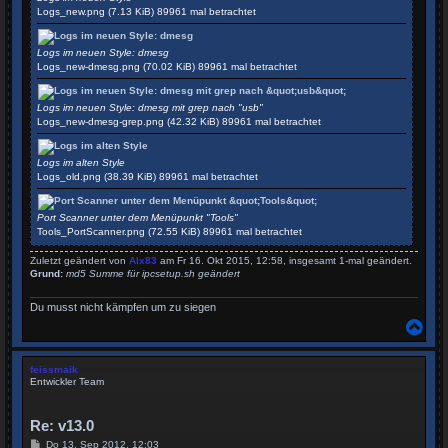
Logs_new.png (7.13 KiB) 89961 mal betrachtet
Logs im neuen Style: dmesg
Logs_new-dmesg.png (70.02 KiB) 89961 mal betrachtet
Logs im neuen Style: dmesg mit grep nach "usb"
Logs_new-dmesg-grep.png (42.32 KiB) 89961 mal betrachtet
Logs im alten Style
Logs_old.png (38.39 KiB) 89961 mal betrachtet
Port Scanner unter dem Menüpunkt "Tools"
Tools_PortScanner.png (72.55 KiB) 89961 mal betrachtet
Zuletzt geändert von
Alx83
am Fr 16. Okt 2015, 12:58, insgesamt 1-mal geändert.
Grund:
md5 Summe für ipcsetup.sh geändert
Du musst nicht kämpfen um zu siegen
N
a
c
h
feissmaik
o
Entwickler Team
b
e
n
Re: v13.0
B
Do 13. Sep 2012, 12:03