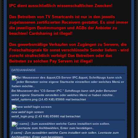
IPC dient ausschließlich wissenschaftlichen Zwecken!
Das Betreiben von TV Smartcards ist nur in den jeweils
zugelassenen zertifizierten Receivern gestattet. Es sind immer
die jeweiligen Bestimmungen und AGBs der Anbieter zu
beachten! Cardsharing ist illegal!
Das gewerbsmäßige Verkaufen von Zugängen zu Servern, die
Freischaltsignale für sonst verschlüsselte Sender liefern - wird
zurecht strafrechtlich verfolgt! Das Betreiben oder das
Beitreten zu solchen Pay Servern ist illegal!
DATEIANHÄNGE
Bei Mouseover des "CS-Server IPC." Schriftzugs kann sich jeder Benutzer
seine eigene Startseite einstellen oder welches Menü er haben möchte..
webif_options.png (14.45 KiB) 85866 mal betrachtet
new webif login screen
webif_login.png (2.43 KiB) 85980 mal betrachtet
[i cams] - Zum auswählen welche Cams installiert sein sollen. Leertaste zum
An/Abwählen, Enter zum bestätigen..