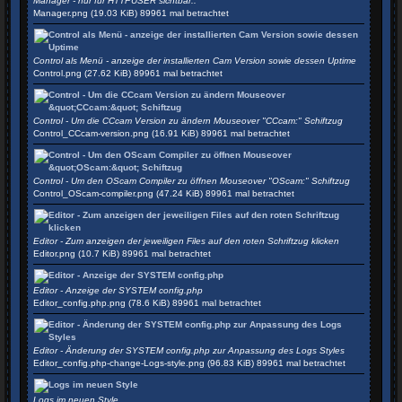
Manager - nur für HTTPUSER sichtbar..
Manager.png (19.03 KiB) 89961 mal betrachtet
Control als Menü - anzeige der installierten Cam Version sowie dessen Uptime
Control.png (27.62 KiB) 89961 mal betrachtet
Control - Um die CCcam Version zu ändern Mouseover "CCcam:" Schiftzug
Control_CCcam-version.png (16.91 KiB) 89961 mal betrachtet
Control - Um den OScam Compiler zu öffnen Mouseover "OScam:" Schiftzug
Control_OScam-compiler.png (47.24 KiB) 89961 mal betrachtet
Editor - Zum anzeigen der jeweiligen Files auf den roten Schriftzug klicken
Editor.png (10.7 KiB) 89961 mal betrachtet
Editor - Anzeige der SYSTEM config.php
Editor_config.php.png (78.6 KiB) 89961 mal betrachtet
Editor - Änderung der SYSTEM config.php zur Anpassung des Logs Styles
Editor_config.php-change-Logs-style.png (96.83 KiB) 89961 mal betrachtet
Logs im neuen Style