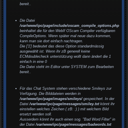
bereit..
Die Datei
/var/www/ipc/page/include/oscam_compile_options.php
beinhaltet die für den WebIf OScam Compiler verfügbaren
CompileOptions. Wenn später mal neue dazu kommen,
kann man sie dort einfach nachtragen.
Die ['1'] bedeutet das diese Option standardmässig
ausgewählt ist. Wenn ihr zB generell keine
ECMdoublecheck unterstützung wollt dann ändert die 1
einfach in eine 0
Die Datei steht im Editor unter SYSTEM zum Bearbeiten
bereit..
Für das Chat System stehen verschiedene Smileys zur
Verfügung. Die Bilddateien werden in
/var/www/ipc/page/images/smileys/
gespeichert. In der
Datei
/var/www/ipc/page/messages/smiley.txt
könnt ihr
einstellen welches Zeichen ( zB: :) ) mit welchem Bild
ersetzt werden soll.
Ausserdem könnt ihr auch einen sog. "Bad Word Filter" in
der Datei
/var/www/ipc/page/messages/badwords.txt