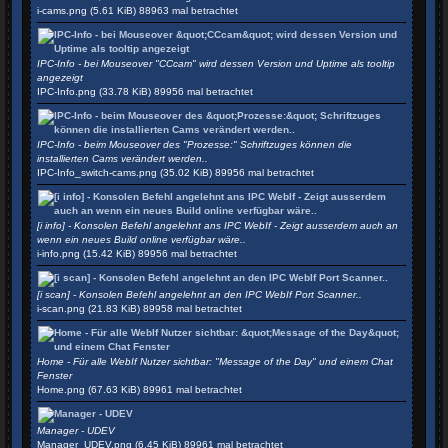
i-cams.png (5.61 KiB) 88963 mal betrachtet
IPC-Info - bei Mouseover "CCcam" wird dessen Version und Uptime als tooltip
angezeigt
IPC-Info.png (33.78 KiB) 89956 mal betrachtet
IPC-Info - beim Mouseover des "Prozesse:" Schriftzuges können die
installierten Cams verändert werden..
IPC-Info_switch-cams.png (35.02 KiB) 89956 mal betrachtet
[i info] - Konsolen Befehl angelehnt ans IPC WebIf - Zeigt ausserdem auch an
wenn ein neues Build online verfügbar wäre..
i-info.png (15.42 KiB) 89956 mal betrachtet
[i scan] - Konsolen Befehl angelehnt an den IPC WebIf Port Scanner..
i-scan.png (21.83 KiB) 89958 mal betrachtet
Home - Für alle WebIf Nutzer sichtbar: "Message of the Day" und einem Chat
Fenster
Home.png (67.63 KiB) 89961 mal betrachtet
Manager - UDEV
Manager_UDEV.png (6.45 KiB) 89961 mal betrachtet