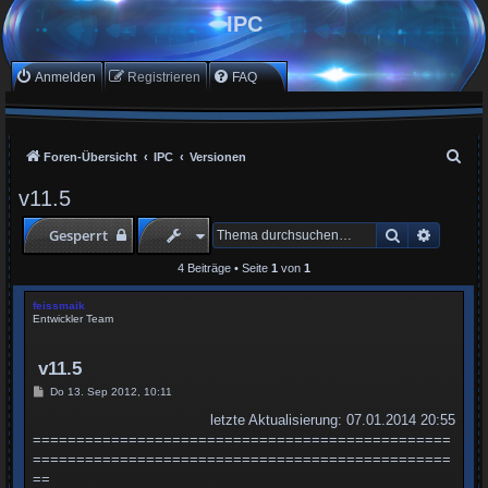
IPC
Anmelden
Registrieren
FAQ
S
Foren-Übersicht
IPC
Versionen
u
v11.5
c
Suche
Erweite
Gesperrt
h
e
4 Beiträge • Seite
1
von
1
feissmaik
Entwickler Team
v11.5
B
Do 13. Sep 2012, 10:11
e
i
letzte Aktualisierung: 07.01.2014 20:55
t
================================================
r
a
================================================
g
==