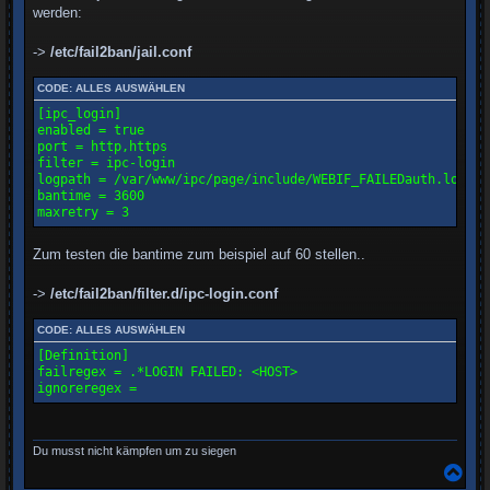
werden:
->
/etc/fail2ban/jail.conf
CODE:
ALLES AUSWÄHLEN
[ipc_login]

enabled = true

port = http,https

filter = ipc-login

logpath = /var/www/ipc/page/include/WEBIF_FAILEDauth.log

bantime = 3600

maxretry = 3
Zum testen die bantime zum beispiel auf 60 stellen..
->
/etc/fail2ban/filter.d/ipc-login.conf
CODE:
ALLES AUSWÄHLEN
[Definition]

failregex = .*LOGIN FAILED: <HOST>

Du musst nicht kämpfen um zu siegen
N
a