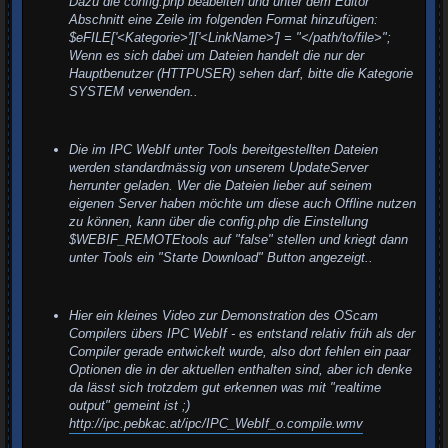
Dazu die config.php beabeiten und unter dem Editor
Abschnitt eine Zeile im folgenden Format hinzufügen:
$eFILE['<Kategorie>']['<LinkName>'] = "</path/to/file>";
Wenn es sich dabei um Dateien handelt die nur der
Hauptbenutzer (HTTPUSER) sehen darf, bitte die Kategorie
SYSTEM verwenden..
Die im IPC WebIf unter Tools bereitgestellten Dateien
werden standardmässig von unserem UpdateServer
herrunter geladen. Wer die Dateien lieber auf seinem
eigenen Server haben möchte um diese auch Offline nutzen
zu können, kann über die config.php die Einstellung
$WEBIF_REMOTEtools auf "false" stellen und kriegt dann
unter Tools ein "Starte Download" Button angezeigt..
Hier ein kleines Video zur Demonstration des OScam
Compilers übers IPC WebIf - es entstand relativ früh als der
Compiler gerade entwickelt wurde, also dort fehlen ein paar
Optionen die in der aktuellen enthalten sind, aber ich denke
da lässt sich trotzdem gut erkennen was mit "realtime
output" gemeint ist ;)
http://ipc.pebkac.at/ipc/IPC_WebIf_o.compile.wmv