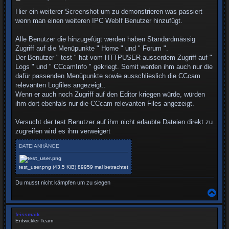
e
i
Hier ein weiterer Screenshot um zu demonstrieren was passiert
t
wenn man einen weiteren IPC WebIf Benutzer hinzufügt.
r
a
g
Alle Benutzer die hinzugefügt werden haben Standardmässig
Zugriff auf die Menüpunkte " Home " und " Forum ".
Der Benutzer " test " hat vom HTTPUSER ausserdem Zugriff auf "
Logs " und " CCcamInfo " gekriegt. Somit werden ihm auch nur die
dafür passenden Menüpunkte sowie ausschlieslich die CCcam
relevanten Logfiles angezeigt..
Wenn er auch noch Zugriff auf den Editor kriegen würde, würden
ihm dort ebenfals nur die CCcam relevanten Files angezeigt.
Versucht der test Benutzer auf ihm nicht erlaubte Dateien direkt zu
zugreifen wird es ihm verweigert
DATEIANHÄNGE
test_user.png (43.5 KiB) 89959 mal betrachtet
Du musst nicht kämpfen um zu siegen
N
a
c
h
feissmaik
o
Entwickler Team
b